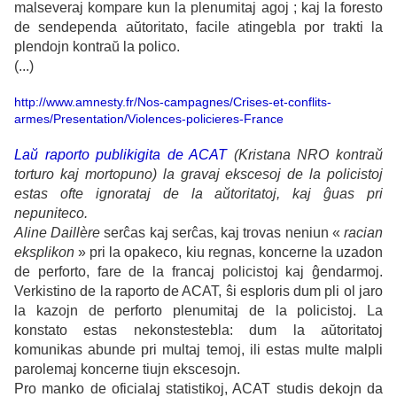
malseveraj kompare kun la plenumitaj agoj ; kaj la foresto
de sendependa aŭtoritato, facile atingebla por trakti la
plendojn kontraŭ la polico.
(...)
http://www.amnesty.fr/Nos-campagnes/Crises-et-conflits-
armes/Presentation/Violences-policieres-France
Laŭ raporto publikigita de ACAT
(Kristana NRO kontraŭ
torturo kaj mortopuno) la gravaj ekscesoj de la policistoj
estas ofte ignorataj de la aŭtoritatoj, kaj ĝuas pri
nepuniteco.
Aline Daillère
serĉas kaj serĉas, kaj trovas neniun «
racian
eksplikon
» pri la opakeco, kiu regnas, koncerne la uzadon
de perforto, fare de la francaj policistoj kaj ĝendarmoj.
Verkistino de la raporto de ACAT, ŝi esploris dum pli ol jaro
la kazojn de perforto plenumitaj de la policistoj. La
konstato estas nekonstestebla: dum la aŭtoritatoj
komunikas abunde pri multaj temoj, ili estas multe malpli
parolemaj koncerne tiujn ekscesojn.
Pro manko de oficialaj statistikoj, ACAT studis dekojn da