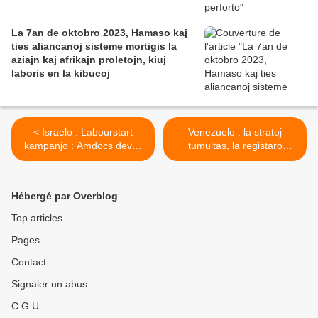
La 7an de oktobro 2023, Hamaso kaj
ties aliancanoj sisteme mortigis la
aziajn kaj afrikajn proletojn, kiuj
laboris en la kibucoj
< Israelo : Labourstart
Venezuelo : la stratoj
kampanjo : Amdocs devas
tumultas, la registaro
agnoski la sindikaton
represias >
Hébergé par Overblog
Top articles
Pages
Contact
Signaler un abus
C.G.U.