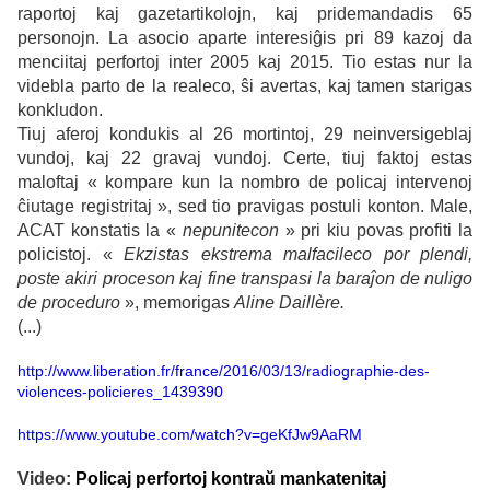
raportoj kaj gazetartikolojn, kaj pridemandadis 65
personojn. La asocio aparte interesiĝis pri 89 kazoj da
menciitaj perfortoj inter 2005 kaj 2015. Tio estas nur la
videbla parto de la realeco, ŝi avertas, kaj tamen starigas
konkludon.
Tiuj aferoj kondukis al 26 mortintoj, 29 neinversigeblaj
vundoj, kaj 22 gravaj vundoj. Certe, tiuj faktoj estas
maloftaj « kompare kun la nombro de policaj intervenoj
ĉiutage registritaj », sed tio pravigas postuli konton. Male,
ACAT konstatis la «
nepunitecon
» pri kiu povas profiti la
policistoj. «
Ekzistas ekstrema malfacileco por plendi,
poste akiri proceson kaj fine transpasi la baraĵon de nuligo
de proceduro
», memorigas
Aline Daillère.
(...)
http://www.liberation.fr/france/2016/03/13/radiographie-des-
violences-policieres_1439390
https://www.youtube.com/watch?v=geKfJw9AaRM
Video:
Policaj perfortoj kontraŭ mankatenitaj