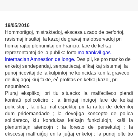
19/05/2016
Hommortigoj, mistraktadoj, ekscesa uzado de perfortoj,
rasismaj insultoj, la kazoj de gravaj malobservadoj pri
homaj rajtoj plenumitaj en Francio, fare de kelkaj
reprezentantoj de la publika forto
maltrankviligas
Internacian Amnestion de longe.
Des pli, ke pro manko de
enketoj sendependaj, senpartiecaj, efikaj kaj sistemaj, la
punoj ricevitaj de la kulpintoj ne koincidas kun la graveco
de iliaj agoj kiuj fakte, eĉ profitas en kelkaj kazoj, pri
nepuniteco.
Pluraj eksplikoj pri tiu situacio: la malfacileco plendi
kontraŭ policoficiro ; la timigaj intrigoj fare de kelkaj
policistoj ; la oftaj malrespektoj pri la rajtoj de detenitoj
dum pridemandado ; la devojiga koncepto de polica
solidareco, kiu kondukas kelkajn funkciulojn, kaŝi la
plenumitajn atencojn ; la foresto de persekutoj ; la
ekscesaj malfruiĝoj en la juĝaj enketoj ; la punoj ofte tro