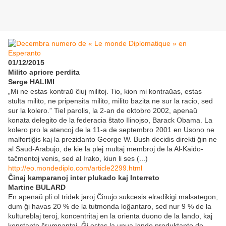
01/12/2015
Milito apriore perdita
Serge HALIMI
„Mi ne estas kontraŭ ĉiuj militoj. Tio, kion mi kontraŭas, estas
stulta milito, ne pripensita milito, milito bazita ne sur la racio, sed
sur la kolero.” Tiel parolis, la 2-an de oktobro 2002, apenaŭ
konata delegito de la federacia ŝtato Ilinojso, Barack Obama. La
kolero pro la atencoj de la 11-a de septembro 2001 en Usono ne
malfortiĝis kaj la prezidanto George W. Bush decidis direkti ĝin ne
al Saud-Arabujo, de kie la plej multaj membroj de la Al-Kaido-
taĉmentoj venis, sed al Irako, kiun li ses (...)
http://eo.mondediplo.com/article2299.html
Ĉinaj kamparanoj inter plukado kaj Interreto
Martine BULARD
En apenaŭ pli ol tridek jaroj Ĉinujo sukcesis elradikigi malsategon,
dum ĝi havas 20 % de la tutmonda loĝantaro, sed nur 9 % de la
kultureblaj teroj, koncentritaj en la orienta duono de la lando, kaj
konstante ŝrumpantaj. Ĝi estas la unua lando produktanto de