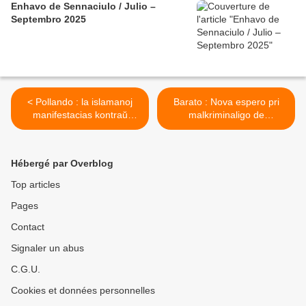
Enhavo de Sennaciulo / Julio –
Septembro 2025
< Pollando : la islamanoj
Barato : Nova espero pri
manifestacias kontraŭ
malkriminaligo de
terorismo kaj rasismo
samseksemo >
Hébergé par Overblog
Top articles
Pages
Contact
Signaler un abus
C.G.U.
Cookies et données personnelles