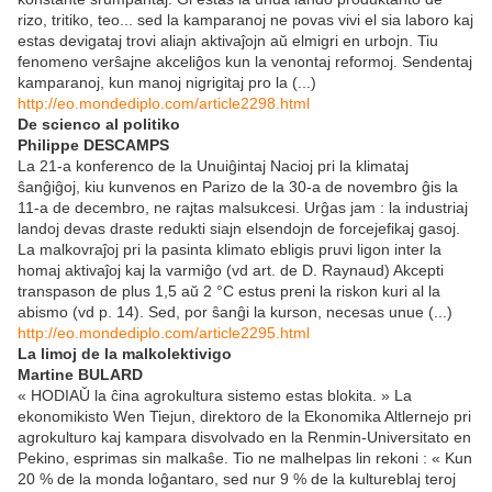
rizo, tritiko, teo... sed la kamparanoj ne povas vivi el sia laboro kaj
estas devigataj trovi aliajn aktivaĵojn aŭ elmigri en urbojn. Tiu
fenomeno verŝajne akceliĝos kun la venontaj reformoj. Sendentaj
kamparanoj, kun manoj nigrigitaj pro la (...)
http://eo.mondediplo.com/article2298.html
De scienco al politiko
Philippe DESCAMPS
La 21-a konferenco de la Unuiĝintaj Nacioj pri la klimataj
ŝanĝiĝoj, kiu kunvenos en Parizo de la 30-a de novembro ĝis la
11-a de decembro, ne rajtas malsukcesi. Urĝas jam : la industriaj
landoj devas draste redukti siajn elsendojn de forcejefikaj gasoj.
La malkovraĵoj pri la pasinta klimato ebligis pruvi ligon inter la
homaj aktivaĵoj kaj la varmiĝo (vd art. de D. Raynaud) Akcepti
transpason de plus 1,5 aŭ 2 °C estus preni la riskon kuri al la
abismo (vd p. 14). Sed, por ŝanĝi la kurson, necesas unue (...)
http://eo.mondediplo.com/article2295.html
La limoj de la malkolektivigo
Martine BULARD
« HODIAŬ la ĉina agrokultura sistemo estas blokita. » La
ekonomikisto Wen Tiejun, direktoro de la Ekonomika Altlernejo pri
agrokulturo kaj kampara disvolvado en la Renmin-Universitato en
Pekino, esprimas sin malkaŝe. Tio ne malhelpas lin rekoni : « Kun
20 % de la monda loĝantaro, sed nur 9 % de la kultureblaj teroj