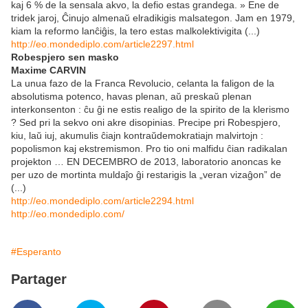
kaj 6 % de la sensala akvo, la defio estas grandega. » Ene de
tridek jaroj, Ĉinujo almenaŭ elradikigis malsategon. Jam en 1979,
kiam la reformo lanĉiĝis, la tero estas malkolektivigita (...)
http://eo.mondediplo.com/article2297.html
Robespjero sen masko
Maxime CARVIN
La unua fazo de la Franca Revolucio, celanta la faligon de la
absolutisma potenco, havas plenan, aŭ preskaŭ plenan
interkonsenton : ĉu ĝi ne estis realigo de la spirito de la klerismo
? Sed pri la sekvo oni akre disopinias. Precipe pri Robespjero,
kiu, laŭ iuj, akumulis ĉiajn kontraŭdemokratiajn malvirtojn :
popolismon kaj ekstremismon. Pro tio oni malfidu ĉian radikalan
projekton … EN DECEMBRO de 2013, laboratorio anoncas ke
per uzo de mortinta muldaĵo ĝi restarigis la „veran vizaĝon” de
(...)
http://eo.mondediplo.com/article2294.html
http://eo.mondediplo.com/
#Esperanto
Partager