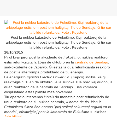
Post la nuklea katastrofo de Fukuŝimo, ĉiuj reaktoroj de la
arkipelago estis iom post iom haltigitaj. Tiu de Sendajo, ĉi tie sur
la bildo refunkcios. Foto : Keystone
16/10/2015
Pli ol kvar jaroj post la akcidento de
Fukuŝimo
, nuklea reaktoro
estis refunkciigita la 15an de oktobro en la
centralo de Sendajo
,
sud-okcidente de
Japanio
. Ĝi estas la dua refunkcianta reaktoro
de post la interrompa produktado de tiu energio.
La energiisto
Kyushu Electric Power Co.
(Kepco) indikis, ke ĝi
reaktivigis ĉi 15an de oktobro, je la surloka 10a horo kaj duono, la
duan reaktoron de la centralo de
Sendajo
. Ties komerca
ekspluatado estas planita mez-novembre.
Tiu operacio intervenas ĉirkaŭ du monatojn post refunkciado de
unua reaktoro de tiu nuklea centralo, «
nome de tio, kion la
Ĉefministro Ŝinzo Abe nomas "plej striktaj sekurecaj reguloj en la
mondo", efektivigitaj post la katastrofo de Fukuŝimo
», skribas
Asia Nikkei
.