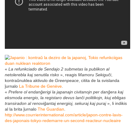
«
La refunkciado de Sendajo 2 submetas la publikon al
netolerebla kaj senutila risko
», reagis
Mamoru Sekiguĉi
,
kontraŭnuklea aktivulo de
Greenpeace
, citita de la svislanda
ĵurnalo
La Tribune de Genève
.
«
Prefere ol endanĝerigi la japanajn civitanojn per danĝera kaj
eksmoda energio, la registaro devus lanĉi politikojn, kiuj ebligas
transiradon al renoviĝantaj energioj, sekuraj kaj puraj
», li indikis
al la brita ĵurnalo
The Guardian
.
http://www.courrierinternational.com/article/japon-contre-lavis-
des-japonais-tokyo-redemarre-un-second-reacteur-nucleaire