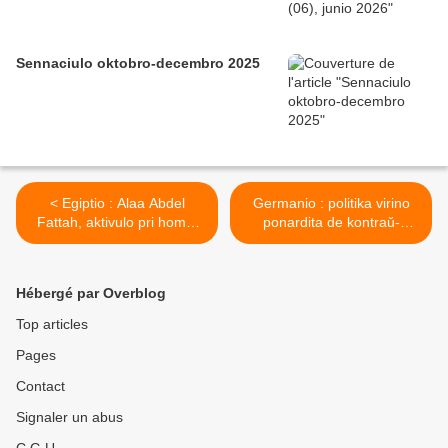
Sennaciulo oktobro-decembro 2025
< Egiptio : Alaa Abdel
Germanio : politika virino
Fattah, aktivulo pri homaj
ponardita de kontraŭ-
rajtoj, arbitre enkarcerigita
migranta ulo >
de la 15a de septembro
2013
Hébergé par Overblog
Top articles
Pages
Contact
Signaler un abus