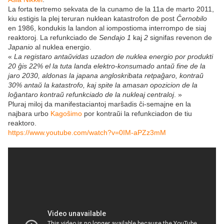
La forta tertremo sekvata de la cunamo de la 11a de marto 2011,
kiu estigis la plej teruran nuklean katastrofon de post
Ĉernobilo
en 1986, kondukis la landon al iompostioma interrompo de siaj
reaktoroj. La refunkciado de
Sendajo 1
kaj
2
signifas revenon de
Japanio
al nuklea energio.
«
La registaro antaŭvidas uzadon de nuklea energio por produkti
20 ĝis 22% el la tuta landa elektro-konsumado antaŭ fine de la
jaro 2030, aldonas la japana angloskribata retpaĝaro, kontraŭ
30% antaŭ la katastrofo, kaj spite la amasan opozicion de la
loĝantaro kontraŭ refunkciado de la nukleaj centraloj
. »
Pluraj miloj da manifestaciantoj marŝadis ĉi-semajne en la
najbara urbo
Kagoŝimo
por kontraŭi la refunkciadon de tiu
reaktoro.
https://www.youtube.com/watch?v=0IM-aPZz3mM