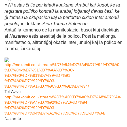
«
Ni estas ĉi tie por kriadi kunkune, Araboj kaj Judoj, ke la
registara politiko kontraŭ la arabaj loĝantoj devas ĉesi, ke
ĝi forlasu la okupacion kaj la perfortan ciklon inter ambaŭ
popoloj
», deklaris
Aida Touma-Suleiman
.
Antaŭ la komenco de la manifestacio, busoj kiuj direktiĝis
al
Nazareto
estis arestitaj de la polico. Post la mallonga
manifestacio, alfrontiĝoj okazis inter junuloj kaj la polico en
la urbaj ĉirkaŭaĵoj.
http://mekomit.co.il/stream/%D7%94%D7%A4%D7%92%D7%A0
%D7%94-%D7%91%D7%AA%D7%9C-
%D7%90%D7%91%D7%99%D7%91-
%D7%A0%D7%92%D7%93-
%D7%94%D7%A1%D7%9C%D7%9E%D7%94/
Tel-Avivo
http://mekomit.co.il/stream/%D7%A0%D7%A6%D7%A8%D7%AA-
%D7%94%D7%A4%D7%92%D7%A0%D7%94-
%D7%A0%D7%92%D7%93-
%D7%94%D7%94%D7%A1%D7%9C%D7%9E%D7%94/
Nazareto