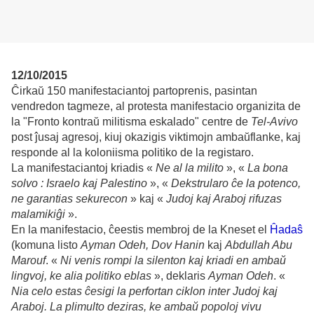
12/10/2015
Ĉirkaŭ 150 manifestaciantoj partoprenis, pasintan
vendredon tagmeze, al protesta manifestacio organizita de
la "Fronto kontraŭ militisma eskalado" centre de
Tel-Avivo
post ĵusaj agresoj, kiuj okazigis viktimojn ambaŭflanke, kaj
responde al la koloniisma politiko de la registaro.
La manifestaciantoj kriadis «
Ne al la milito
», «
La bona
solvo : Israelo kaj Palestino
», «
Dekstrularo ĉe la potenco,
ne garantias sekurecon
» kaj «
Judoj kaj Araboj rifuzas
malamikiĝi
».
En la manifestacio, ĉeestis membroj de la Kneset el
Ĥadaŝ
(komuna listo
Ayman Odeh, Dov Hanin
kaj
Abdullah Abu
Marouf
. «
Ni venis rompi la silenton kaj kriadi en ambaŭ
lingvoj, ke alia politiko eblas
», deklaris
Ayman Odeh
. «
Nia celo estas ĉesigi la perfortan ciklon inter Judoj kaj
Araboj. La plimulto deziras, ke ambaŭ popoloj vivu