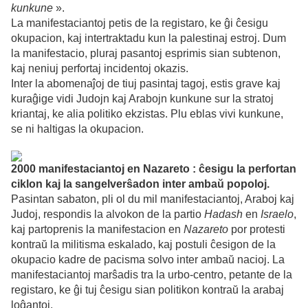
kunkune
».
La manifestaciantoj petis de la registaro, ke ĝi ĉesigu
okupacion, kaj intertraktadu kun la palestinaj estroj. Dum
la manifestacio, pluraj pasantoj esprimis sian subtenon,
kaj neniuj perfortaj incidentoj okazis.
Inter la abomenaĵoj de tiuj pasintaj tagoj, estis grave kaj
kuraĝige vidi Judojn kaj Arabojn kunkune sur la stratoj
kriantaj, ke alia politiko ekzistas. Plu eblas vivi kunkune,
se ni haltigas la okupacion.
2000 manifestaciantoj en Nazareto : ĉesigu la perfortan
ciklon kaj la sangelverŝadon inter ambaŭ popoloj.
Pasintan sabaton, pli ol du mil manifestaciantoj, Araboj kaj
Judoj, respondis la alvokon de la partio
Hadash
en
Israelo
,
kaj partoprenis la manifestacion en
Nazareto
por protesti
kontraŭ la militisma eskalado, kaj postuli ĉesigon de la
okupacio kadre de pacisma solvo inter ambaŭ nacioj. La
manifestaciantoj marŝadis tra la urbo-centro, petante de la
registaro, ke ĝi tuj ĉesigu sian politikon kontraŭ la arabaj
loĝantoj.