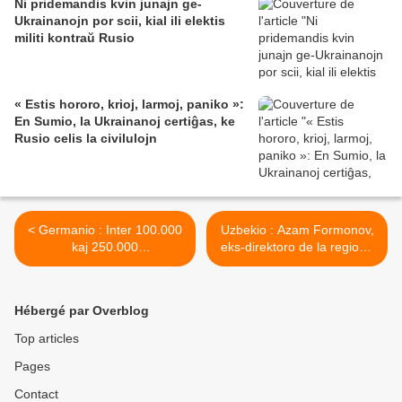
Ni pridemandis kvin junajn ge-
Ukrainanojn por scii, kial ili elektis
militi kontraŭ Rusio
« Estis hororo, krioj, larmoj, paniko »:
En Sumio, la Ukrainanoj certiĝas, ke
Rusio celis la civilulojn
< Germanio : Inter 100.000
Uzbekio : Azam Formonov,
kaj 250.000
eks-direktoro de la regiona
manifestaciantoj marŝadis
sekcio de Sirdarjo de la
en Berlino kontraŭ la
Societo de homaj rajtoj,
projekto de libera
arbitre enkarcerigita de
Hébergé par Overblog
interŝanĝo inter EU kaj
aprilo 2006 >
Usono
Top articles
Pages
Contact