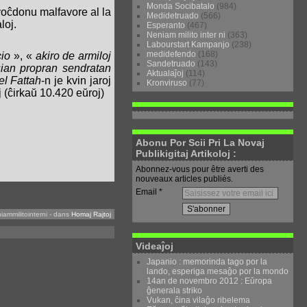
Monda Socibatalo
(984)
i voĉdonu malfavore al la
Medidetruado
(566)
loj.
Esperanto
(467)
Neniam milito inter ni
(363)
Labourstart Kampanjo
(238)
medidefendo
(168)
io
», «
akiro de armiloj
Sandetruado
(143)
 sian propran sendratan
Aktualaĵoj
(114)
l Fattah
-n je kvin jaroj
Kronviruso
(77)
 (ĉirkaŭ 10.420 eŭroj)
Abonu Por Scii Pri La Novaj
Publikigitaj Artikoloj :
Abonnez-vous pour être averti des
nouveaux articles publiés.
Email
iammilitointerni
-
dans
Homaj Rajtoj
Videaĵoj
Japanio : memorinda tago por la
lando, esperiga mesaĝo por la mondo
14an de novembro 2012 : Eŭropa
ĝenerala striko
Vukan, ĉina vilaĝo ribelema