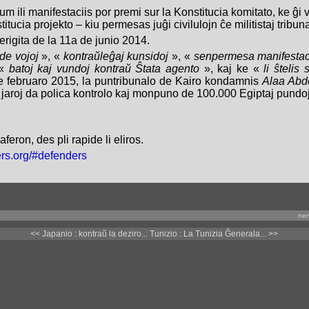
, dum ili manifestaciis por premi sur la Konstitucia komitato, ke ĝ
titucia projekto – kiu permesas juĝi civilulojn ĉe militistaj tribuna
erigita de la 11a de junio 2014.
de vojoj
», «
kontraŭleĝaj kunsidoj
», «
senpermesa manifestac
 «
batoj kaj vundoj kontraŭ Ŝtata agento
», kaj ke «
li ŝtelis
e februaro 2015, la puntribunalo de Kairo kondamnis
Alaa Abde
n jaroj da polica kontrolo kaj monpuno de 100.000 Egiptaj pundoj
aferon, des pli rapide li eliros.
ers.org/#defenders
nen
<< Japanio : kontraŭ la deziro...
Tunizio : La Tunizia Ĝenerala... >>