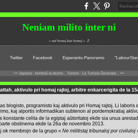
Neniam milito inter ni
« sed homoj kun homoj »
Z
Twitter
Facebook
Esperanto-Panoramo
"LabourStar
<< Japanio : kontraŭ la deziro...
Tunizio : La Tunizia Ĝenerala... >>
attah, aktivulo pri homaj rajtoj, arbitre enkarcerigita de la
as blogisto, programisto kaj aktivulo pri Homaj rajtoj. Li laboris
rimo, kaj alportis informadikan subtenon al pordemokratiaj aktivu
s konstante celita de la egiptaj aŭtoritatoj ekde sia unua arestad
aparte obstinema ekde la 26a de novembro 2013.
kaj ok membrojn de la grupo «
Ne militistaj tribunaloj por civiluloj