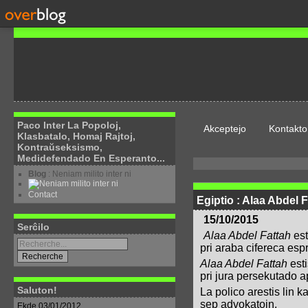
Paco Inter La Popoloj,
Akceptejo
Kontakto
Klasbatalo, Homaj Rajtoj,
Kontraŭseksismo,
Medidefendado En Esperanto...
Blog
: Neniam milito inter ni
Contact
Egiptio : Alaa Abdel F
15/10/2015
Serĉilo
Alaa Abdel Fattah
est
pri araba cifereca esp
Alaa Abdel Fattah
esti
pri jura persekutado 
Saluton!
La polico arestis lin 
sep advokatojn.
Ekde 03/01/2012