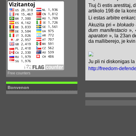
Tiuj ĉi estis arestitaj
artikolo 198 de la kons
Li estas arbitre enkarc
Akuzita pri «
blokado 
dum manifestacio
»,
aparaton
», la 23an d
da malliberejo, je kvi
Ju pli ni diskonigas la 
http://freedom-defend
Free counters
Bonvenon