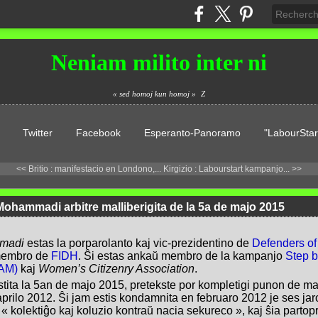
Neniam milito inter ni
« sed homoj kun homoj »
Z
Twitter
Facebook
Esperanto-Panoramo
"LabourStar
<< Britio : manifestacio en Londono,...
Kirgizio : Labourstart kampanjo... >>
Mohammadi arbitre malliberigita de la 5a de majo 2015
madi
estas la porparolanto kaj vic-prezidentino de
Defenders o
 membro de
FIDH
. Ŝi estas ankaŭ membro de la kampanjo
Step b
AAM)
kaj
Women’s Citizenry Association
.
stita la 5an de majo 2015, pretekste por kompletigi punon de mal
rilo 2012. Ŝi jam estis kondamnita en februaro 2012 je ses jaro
iel « kolektiĝo kaj koluzio kontraŭ nacia sekureco », kaj ŝia part