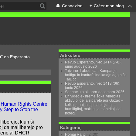
Connexion
+
Créer mon blog
Artikolaro
t" en Esperanto
Revuo Esperanto, n-ro 1414 (7-8),
junio aŭgusto 2026
Tajvano: Labourstart Kampanjo:
haltigu la kontraŭsindikatajn agojn ĉe
TaiDoc
Revuo Esperanto, n-ro 1413 (06),
junio 2026
Sennaciulo oktobro-decembro 2025
En video ekstreme ŝoka, videblas
aktivuloj de la ŝipareto por Gazao –
f Human Rights Centre
kelkaj junaj, aliaj malpli junaj –
humiligitaj, mokitaj, elmontritaj kiel
y Step to Stop the
trofeoj.
liberejo, kiun ŝi
j da malliberejo pro
Kategorioj
opreno al DHCR.
Homaj Rajtoj
(2430)