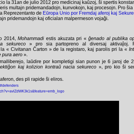
cio la 31an de julio 2012 pro medicinaj kaŭzoj, ŝi spertis konst
uferis multajn pridemandadojn, kunvokojn, kaj procesojn. Pro ŝia
lta Reprezentanto de
Eŭropa Unio por Fremdaj aferoj kaj Sekur
ltajn pridemandojn kaj oficialan malpermeson vojaĝi.
io 2014,
Mohammadi
estis akuzata pri «
ĝenado al publika op
cia sekureco
» pro sia partopreno al diversaj aktivaĵoj.
s la « Civitanan Ĉarton » de la registaro, kaj parolis pri la «
In
e pura aero
».
malliberejo, laŭdire por kompletigi sian punon je 6 jaroj de 2
lektiĝon kaj kolizion kontraŭ nacia sekureco
», pro kio ŝi se
aferon, des pli rapide ŝi eliros.
g/#defenders
atch?v=avlZdWK3k1s&feature=emb_logo