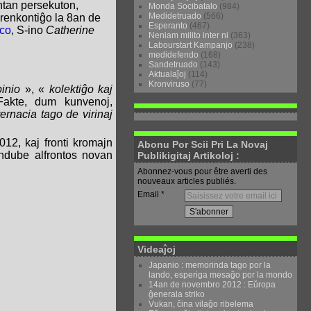
antan persekuton,
Monda Socibatalo
(984)
Medidetruado
(566)
 renkontiĝo la 8an de
Esperanto
(467)
eco
, S-ino
Catherine
Neniam milito inter ni
(363)
Labourstart Kampanjo
(238)
medidefendo
(168)
Sandetruado
(143)
Aktualaĵoj
(114)
Kronviruso
(77)
inio
», «
kolektiĝo kaj
 Fakte, dum kunvenoj,
ternacia tago de virinaj
012, kaj fronti kromajn
Abonu Por Scii Pri La Novaj
ndube alfrontos novan
Publikigitaj Artikoloj :
Abonnez-vous pour être averti des
nouveaux articles publiés.
Email
Videaĵoj
Japanio : memorinda tago por la
lando, esperiga mesaĝo por la mondo
14an de novembro 2012 : Eŭropa
ĝenerala striko
Vukan, ĉina vilaĝo ribelema