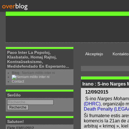
Paco Inter La Popoloj,
Akceptejo
Kontakto
Klasbatalo, Homaj Rajtoj,
Kontraŭseksismo,
Medidefendado En Esperanto...
Blog
: Neniam milito inter ni
Contact
Irano : S-ino Narges 
12/09/2015
Serĉilo
S-ino
Narges Moham
(DHRC)
, organizaĵo
Death Penalty (LEG
Ŝi frumatene estis are
komencis la 21an de ap
Saluton!
arbitraj « krimoj », k
Ekde 03/01/2012