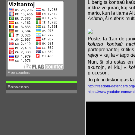
Liberigita kontraŭ kaŭ
inkluzive juran, kaj s
marto, kun la tiama A
Ashton
, ŝi suferis mu
Poste, la 1an de jun
koluzio kontraŭ na
partoprenantoj kritiki
rajtoj
» kaj la «
tago d
Nun, ŝi plu estas en 
akuzojn, el kiuj «
ko
proceson.
Free counters
Ju pli ni diskonigas la 
http://freedom-defenders.or
Bonvenon
https://www.youtube.com/w