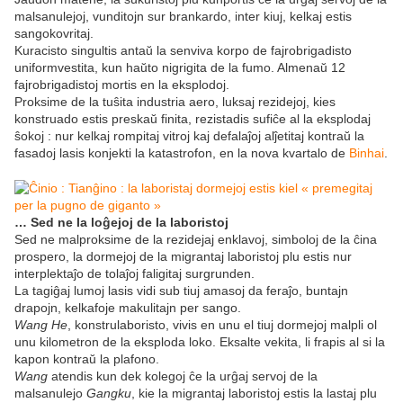
malsanulejoj, vunditojn sur brankardo, inter kiuj, kelkaj estis
sangokovritaj.
Kuracisto singultis antaŭ la senviva korpo de fajrobrigadisto
uniformvestita, kun haŭto nigrigita de la fumo. Almenaŭ 12
fajrobrigadistoj mortis en la eksplodoj.
Proksime de la tuŝita industria aero, luksaj rezidejoj, kies
konstruado estis preskaŭ finita, rezistadis sufiĉe al la eksplodaj
ŝokoj : nur kelkaj rompitaj vitroj kaj defalaĵoj alĵetitaj kontraŭ la
fasadoj lasis konjekti la katastrofon, en la nova kvartalo de
Binhai
.
… Sed ne la loĝejoj de la laboristoj
Sed ne malproksime de la rezidejaj enklavoj, simboloj de la ĉina
prospero, la dormejoj de la migrantaj laboristoj plu estis nur
interplektaĵo de tolaĵoj faligitaj surgrunden.
La tagiĝaj lumoj lasis vidi sub tiuj amasoj da feraĵo, buntajn
drapojn, kelkafoje makulitajn per sango.
Wang He
, konstrulaboristo, vivis en unu el tiuj dormejoj malpli ol
unu kilometron de la eksploda loko. Eksalte vekita, li frapis al si la
kapon kontraŭ la plafono.
Wang
atendis kun dek kolegoj ĉe la urĝaj servoj de la
malsanulejo
Gangku
, kie la migrantaj laboristoj estis la lastaj plu