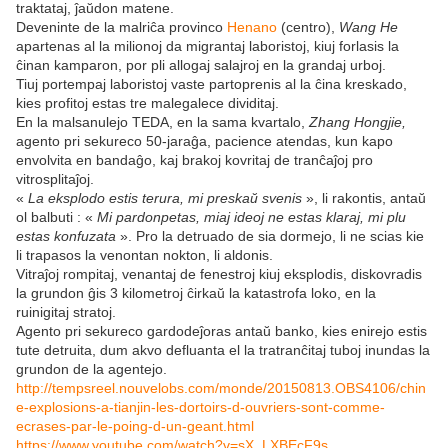
traktataj, ĵaŭdon matene.
Deveninte de la malriĉa provinco
Henano
(centro),
Wang He
apartenas al la milionoj da migrantaj laboristoj, kiuj forlasis la
ĉinan kamparon, por pli allogaj salajroj en la grandaj urboj.
Tiuj portempaj laboristoj vaste partoprenis al la ĉina kreskado,
kies profitoj estas tre malegalece dividitaj.
En la malsanulejo TEDA, en la sama kvartalo,
Zhang Hongjie,
agento pri sekureco 50-jaraĝa, pacience atendas, kun kapo
envolvita en bandaĝo, kaj brakoj kovritaj de tranĉaĵoj pro
vitrosplitaĵoj.
«
La eksplodo estis terura, mi preskaŭ svenis
», li rakontis, antaŭ
ol balbuti : «
Mi pardonpetas, miaj ideoj ne estas klaraj, mi plu
estas konfuzata
». Pro la detruado de sia dormejo, li ne scias kie
li trapasos la venontan nokton, li aldonis.
Vitraĵoj rompitaj, venantaj de fenestroj kiuj eksplodis, diskovradis
la grundon ĝis 3 kilometroj ĉirkaŭ la katastrofa loko, en la
ruinigitaj stratoj.
Agento pri sekureco gardodeĵoras antaŭ banko, kies enirejo estis
tute detruita, dum akvo defluanta el la tratranĉitaj tuboj inundas la
grundon de la agentejo.
http://tempsreel.nouvelobs.com/monde/20150813.OBS4106/chin
e-explosions-a-tianjin-les-dortoirs-d-ouvriers-sont-comme-
ecrases-par-le-poing-d-un-geant.html
https://www.youtube.com/watch?v=sX_LXBEcF9s