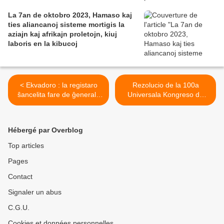
La 7an de oktobro 2023, Hamaso kaj
ties aliancanoj sisteme mortigis la
aziajn kaj afrikajn proletojn, kiuj
laboris en la kibucoj
< Ekvadoro : la registaro
Rezolucio de la 100a
ŝancelita fare de ĝenerala
Universala Kongreso de
striko
Esperanto >
Hébergé par Overblog
Top articles
Pages
Contact
Signaler un abus
C.G.U.
Cookies et données personnelles