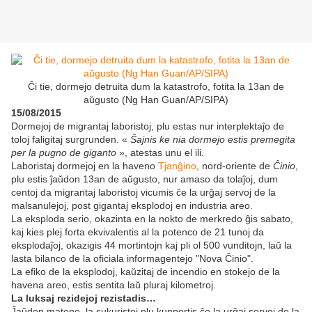
Ĉi tie, dormejo detruita dum la katastrofo, fotita la 13an de
aŭgusto (Ng Han Guan/AP/SIPA)
15/08/2015
Dormejoj de migrantaj laboristoj, plu estas nur interplektaĵo de
toloj faligitaj surgrunden. «
Ŝajnis ke nia dormejo estis premegita
per la pugno de giganto
», atestas unu el ili.
Laboristaj dormejoj en la haveno
Tjanĝino
, nord-oriente de
Ĉinio
,
plu estis ĵaŭdon 13an de aŭgusto, nur amaso da tolaĵoj, dum
centoj da migrantaj laboristoj vicumis ĉe la urĝaj servoj de la
malsanulejoj, post gigantaj eksplodoj en industria areo.
La eksploda serio, okazinta en la nokto de merkredo ĝis sabato,
kaj kies plej forta ekvivalentis al la potenco de 21 tunoj da
eksplodaĵoj, okazigis 44 mortintojn kaj pli ol 500 vunditojn, laŭ la
lasta bilanco de la oficiala informagentejo "Nova Ĉinio".
La efiko de la eksplodoj, kaŭzitaj de incendio en stokejo de la
havena areo, estis sentita laŭ pluraj kilometroj.
La luksaj rezidejoj rezistadis…
Ĵaŭdon matene, la sukuristoj plu kunportis ĉe la urĝaj servoj de la