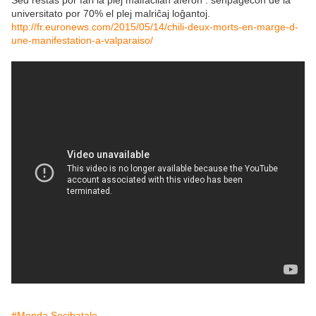
Sed restas por fari la plej malfacilan aferon : senpagecon de la
universitato por 70% el plej malriĉaj loĝantoj.
http://fr.euronews.com/2015/05/14/chili-deux-morts-en-marge-d-
une-manifestation-a-valparaiso/
#Monda Socibatalo