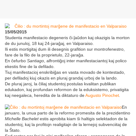
15/05/2015
Studenta manifestacio degeneris ĉi-ĵaŭdon kaj okazigis la morton
de du junuloj, 18 kaj 24-jaraĝaj, en Valparaiso.
Ili estis mortigitaj dum ili desegnis grafition sur montrofenestro,
fare de la filo de la proprietulo, 22-jaraĝa.
En ĉefurbo
Santiago
, alfrontiĝoj inter manifestaciantoj kaj polico
ekestis fine de la defilado.
Tiuj manifestacioj enskribiĝas en vasta movado de kontestado,
per defiladoj kiuj okazis en pluraj grandaj urboj de la lando.
​De pluraj jaroj, la ĉiliaj studentoj postulas kvalitan publikan
edukadon, kaj profundan reformon de la eduksistemo, privatigita
kaj neegaleca, heredita de la diktaturo de
Augusto Pinochet
.
En
januaro, la unua parto de la reformo promesita de la prezidentino
Michelle Bachelet
estis aprobita kiam ŝi haltigis selektadon de la
studentoj, kaj la profitojn realigitajn de la lernejoj subvenciitaj de
la Ŝtato.