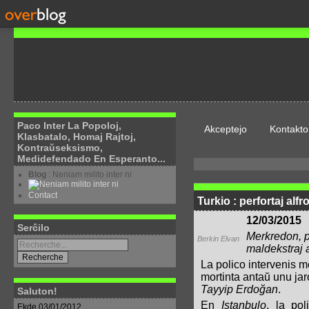
Paco Inter La Popoloj,
Akceptejo
Kontakto
Klasbatalo, Homaj Rajtoj,
Kontraŭseksismo,
Medidefendado En Esperanto...
Blog
: Neniam milito inter ni
Contact
Turkio : perfortaj alfr
12/03/2015
Serĉilo
Merkredon, pl
Berkin Elvan
maldekstraj a
La polico intervenis m
mortinta antaŭ unu jar
Tayyip Erdoğan
.
Saluton!
En
Istanbulo
, la pol
Ekde 03/01/2012