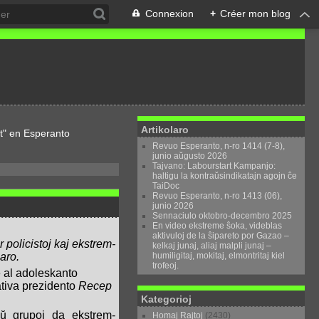
Connexion
+
Créer mon blog
Artikolaro
t" en Esperanto
Revuo Esperanto, n-ro 1414 (7-8),
junio aŭgusto 2026
Tajvano: Labourstart Kampanjo:
haltigu la kontraŭsindikatajn agojn ĉe
TaiDoc
Revuo Esperanto, n-ro 1413 (06),
junio 2026
Sennaciulo oktobro-decembro 2025
En video ekstreme ŝoka, videblas
aktivuloj de la ŝipareto por Gazao –
r policistoj kaj ekstrem-
kelkaj junaj, aliaj malpli junaj –
humiligitaj, mokitaj, elmontritaj kiel
aro.
trofeoj.
e al adoleskanto
ativa prezidento
Recep
Kategorioj
aŭ grupoj da ekstrem-
Homaj Rajtoj
(2430)