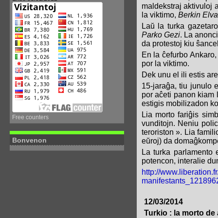
maldekstraj aktivuloj a
la viktimo,
Berkin Elv
Laŭ la turka gazetaro,
Parko Gezi
. La anonc
da protestoj kiu ŝance
En la ĉefurbo
Ankaro
,
por la viktimo.
Dek unu el ili estis ar
15-jaraĝa, tiu junulo 
por aĉeti panon kiam l
estigis mobilizadon ko
Lia morto fariĝis simb
Free counters
vunditojn. Neniu polic
teroriston ». Lia famil
Bonvenon
eŭroj) da domaĝkomp
La turka parlamento e
potencon, interalie du
http://www.liberation.
manifestants_121896
12/03/2014
Turkio : la morto de