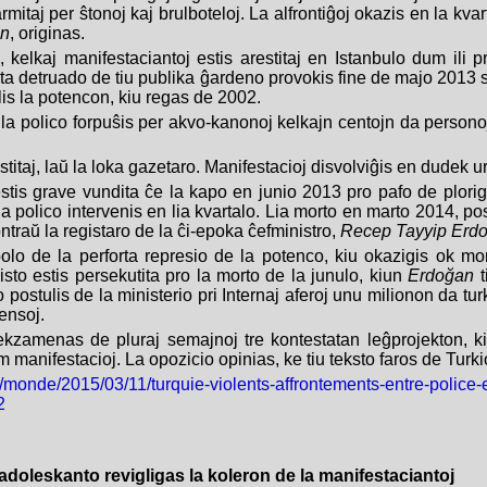
rmitaj per ŝtonoj kaj brulboteloj. La alfrontiĝoj okazis en la kva
an
, originas.
 kelkaj manifestaciantoj estis arestitaj en Istanbulo dum ili p
ita detruado de tiu publika ĝardeno provokis fine de majo 201
lis la potencon, kiu regas de 2002.
 la polico forpuŝis per akvo-kanonoj kelkajn centojn da personoj
estitaj, laŭ la loka gazetaro. Manifestacioj disvolviĝis en dudek u
estis grave vundita ĉe la kapo en junio 2013 pro pafo de plorig
a polico intervenis en lia kvartalo. Lia morto en marto 2014, p
ntraŭ la registaro de la ĉi-epoka ĉefministro,
Recep Tayyip Erd
olo de la perforta represio de la potenco, kiu okazigis ok mort
isto estis persekutita pro la morto de la junulo, kiun
Erdoğan
t
io postulis de la ministerio pri Internaj aferoj unu milionon da tur
ensoj.
kzamenas de pluraj semajnoj tre kontestatan leĝprojekton, kiu
m manifestacioj. La opozicio opinias, ke tiu teksto faros de Turk
fr/monde/2015/03/11/turquie-violents-affrontements-entre-police-e
2
 adoleskanto revigligas la koleron de la manifestaciantoj