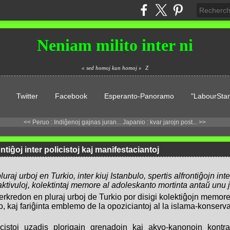
Neniam milito inter ni
« sed homoj kun homoj »
Z
Twitter
Facebook
Esperanto-Panoramo
"LabourStar
<< Peruo : Indiĝenoj gajnas juran...
Japanio : kvar jarojn post... >>
ontiĝoj inter policistoj kaj manifestaciantoj
uraj urboj en Turkio, inter kiuj Istanbulo, spertis alfrontiĝojn inte
ktivuloj, kolektintaj memore al adoleskanto mortinta antaŭ unu j
erkredon en pluraj urboj de Turkio por disigi kolektiĝojn memor
o, kaj fariĝinta emblemo de la opoziciantoj al la islama-konserv
icistoj uzadis plorigajn grenadojn kaj akvo-kanonojn kontr