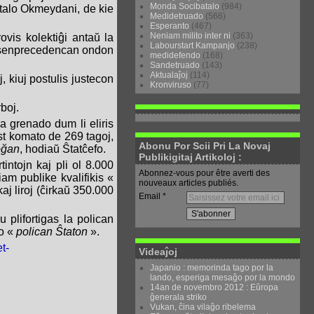
Monda Socibatalo
(984)
rtalo
Okmeydani
, de kie
Medidetruado
(566)
Esperanto
(467)
Neniam milito inter ni
(363)
rovis kolektiĝi antaŭ la
Labourstart Kampanjo
(238)
3 senprecedencan ondon
medidefendo
(168)
Sandetruado
(143)
Aktualaĵoj
(114)
, kiuj postulis justecon
Kronviruso
(77)
rboj.
a grenado dum li eliris
ost komato de 269 tagoj,
Abonu Por Scii Pri La Novaj
oğan
, hodiaŭ Ŝtatĉefo.
Publikigitaj Artikoloj :
intojn kaj pli ol 8.000
Abonnez-vous pour être averti des
iam publike kvalifikis «
nouveaux articles publiés.
kaj liroj (ĉirkaŭ 350.000
Email
 plifortigas la polican
io «
polican Ŝtaton
».
t-
Videaĵoj
Japanio : memorinda tago por la
lando, esperiga mesaĝo por la mondo
14an de novembro 2012 : Eŭropa
ĝenerala striko
Vukan, ĉina vilaĝo ribelema