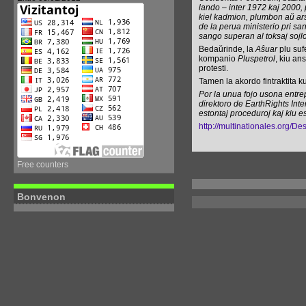
lando – inter 1972 kaj 2000, 
kiel kadmion, plumbon aŭ ars
de la perua ministerio pri sa
sango superan al toksaj sojlo
Bedaŭrinde, la
Aŝuar
plu sufe
kompanio
Pluspetrol
, kiu an
protesti.
Tamen la akordo fintraktita 
Por la unua fojo usona entre
direktoro de EarthRights Int
estontaj proceduroj kaj kiu es
http://multinationales.org/D
Free counters
Bonvenon