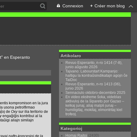
Connexion
+
Créer mon blog
Artikolaro
t" en Esperanto
Revuo Esperanto, n-ro 1414 (7-8),
junio aŭgusto 2026
Tajvano: Labourstart Kampanjo:
haltigu la kontraŭsindikatajn agojn ĉe
TaiDoc
Revuo Esperanto, n-ro 1413 (06),
junio 2026
Sennaciulo oktobro-decembro 2025
En video ekstreme ŝoka, videblas
aktivuloj de la ŝipareto por Gazao –
ntis kompromison en la jura
kelkaj junaj, aliaj malpli junaj –
la usona petrolfirmao
humiligitaj, mokitaj, elmontritaj kiel
aĵoj de
Oxy
sur ilia teritorio de
trofeoj.
y
engaĝiĝis kontribui al la
aŭigi aliajn similajn
Kategorioj
Homaj Rajtoj
(2430)
avaj nafto-koncesioj de la