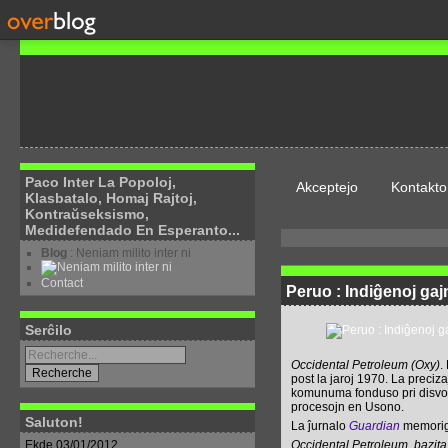
Paco Inter La Popoloj,
Akceptejo
Kontakto
Klasbatalo, Homaj Rajtoj,
Kontraŭseksismo,
Medidefendado En Esperanto...
Blog
: Neniam milito inter ni
Contact
Peruo : Indiĝenoj gaj
Serĉilo
Occidental Petroleum (Oxy)
.
post la jaroj 1970. La preciz
komunuma fonduso pri disvolvi
procesojn en Usono.
Saluton!
La ĵurnalo
Guardian
memoriga
Ekde 03/01/2012
Occidental Petroleum, bazita