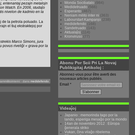
Monda Socibatalo
(984)
aj, entenantaj pezajn metalojn
Medidetruado
(566)
zon Watch. En 2006, studaĵo
Esperanto
(467)
ntis nivelon de kadmio en la
Neniam milito inter ni
(363)
Labourstart Kampanjo
(238)
oj de la petrola poluado. La
medidefendo
(168)
ajn el tiuj ekstraktejoj por
Sandetruado
(143)
Aktualaĵoj
(114)
Kronviruso
(77)
bstrekis Marco Simons, jura
 povus riveliĝi « grava por la
Abonu Por Scii Pri La Novaj
Publikigitaj Artikoloj :
Abonnez-vous pour être averti des
nouveaux articles publiés.
ammilitointerni
-
dans
medidefendo
Email
Videaĵoj
Japanio : memorinda tago por la
lando, esperiga mesaĝo por la mondo
14an de novembro 2012 : Eŭropa
ĝenerala striko
Vukan, ĉina vilaĝo ribelema