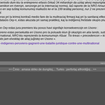
periodo dum kiu la entrepreno ellasis ĉirkaŭ 34 miliardojn da uzitaj akvoj nepurigit
enikon en riverojn, senzorge pri la internaciaj normoj, laŭ raporto de la NRO Ama
no en sep tuŝitaj komunumoj malkaŝis ke el la 199 testitaj personoj, nur 2 ne preze
j.
ras pri la krimoj kontraŭ medio fare de la multnaciaj firmaoj kaj pri la sanitaraj efik
stataŭis
Oxy-n
, estas akuzata pri samaj praktikoj, kaj la indiĝenoj freŝdate okupis plur
kun
Oxy
estas jura premiero kiu povus havi signifajn konsekvencojn en
Usono
:
preno estas persekutita en Usono pro la poluado kiun ĝi okazigis en alia lando, su
ernational, NRO kiu reprezentis la komunumojn Aŝuar. Tio kreas « precedencon » kiu
tis jam elvokitaj de aliaj juĝistoj en Usono ».
es-indigenes-peruviens-gagnent-une-bataille-juridique-contre-une-multinational
neni
<< Ĉinio : amasa striko de dungitoj,...
Turkio : perfortaj alfrontiĝoj... >>