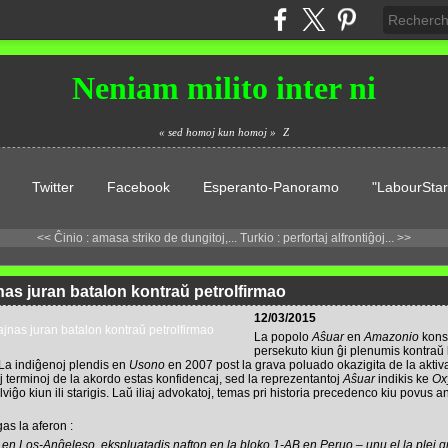
Neniam milito inter ni
« sed homoj kun homoj »
Z
Twitter
Facebook
Esperanto-Panoramo
"LabourStar
<< Ĉinio : amasa striko de dungitoj,...
Turkio : perfortaj alfrontiĝoj... >>
nas juran batalon kontraŭ petrolfirmao
12/03/2015
La popolo
Aŝuar
en
Amazonio
konse
persekuto kiun ĝi plenumis kontraŭ 
 La indiĝenoj plendis en
Usono
en 2007 post la grava poluado okazigita de la aktiv
aj terminoj de la akordo estas konfidencaj, sed la reprezentantoj
Aŝuar
indikis ke
Ox
ĝo kiun ili starigis. Laŭ iliaj advokatoj, temas pri historia precedenco kiu povus ant
s la aferon :
 en Los-Anĝeleso, ekspluatadis nafton en la bloko 1-AB en Peruo – unu el la plej gr