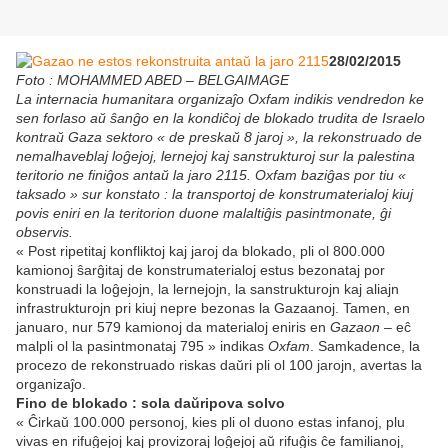
28/02/2015
Foto : MOHAMMED ABED – BELGAIMAGE
La internacia humanitara organizaĵo Oxfam indikis vendredon ke
sen forlaso aŭ ŝanĝo en la kondiĉoj de blokado trudita de Israelo
kontraŭ Gaza sektoro « de preskaŭ 8 jaroj », la rekonstruado de
nemalhaveblaj loĝejoj, lernejoj kaj sanstrukturoj sur la palestina
teritorio ne finiĝos antaŭ la jaro 2115. Oxfam baziĝas por tiu «
taksado » sur konstato : la transportoj de konstrumaterialoj kiuj
povis eniri en la teritorion duone malaltiĝis pasintmonate, ĝi
observis.
« Post ripetitaj konfliktoj kaj jaroj da blokado, pli ol 800.000
kamionoj ŝarĝitaj de konstrumaterialoj estus bezonataj por
konstruadi la loĝejojn, la lernejojn, la sanstrukturojn kaj aliajn
infrastrukturojn pri kiuj nepre bezonas la Gazaanoj. Tamen, en
januaro, nur 579 kamionoj da materialoj eniris en
Gazaon
– eĉ
malpli ol la pasintmonataj 795 » indikas
Oxfam
. Samkadence, la
procezo de rekonstruado riskas daŭri pli ol 100 jarojn, avertas la
organizaĵo.
Fino de blokado : sola daŭripova solvo
« Ĉirkaŭ 100.000 personoj, kies pli ol duono estas infanoj, plu
vivas en rifuĝejoj kaj provizoraj loĝejoj aŭ rifuĝis ĉe familianoj,