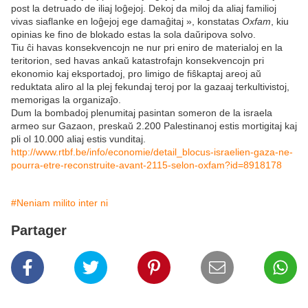
post la detruado de iliaj loĝejoj. Dekoj da miloj da aliaj familioj
vivas siaflanke en loĝejoj ege damaĝitaj », konstatas
Oxfam
, kiu
opinias ke fino de blokado estas la sola daŭripova solvo.
Tiu ĉi havas konsekvencojn ne nur pri eniro de materialoj en la
teritorion, sed havas ankaŭ katastrofajn konsekvencojn pri
ekonomio kaj eksportadoj, pro limigo de fiŝkaptaj areoj aŭ
reduktata aliro al la plej fekundaj teroj por la gazaaj terkultivistoj,
memorigas la organizaĵo.
Dum la bombadoj plenumitaj pasintan someron de la israela
armeo sur Gazaon, preskaŭ 2.200 Palestinanoj estis mortigitaj kaj
pli ol 10.000 aliaj estis vunditaj.
http://www.rtbf.be/info/economie/detail_blocus-israelien-gaza-ne-
pourra-etre-reconstruite-avant-2115-selon-oxfam?id=8918178
#Neniam milito inter ni
Partager