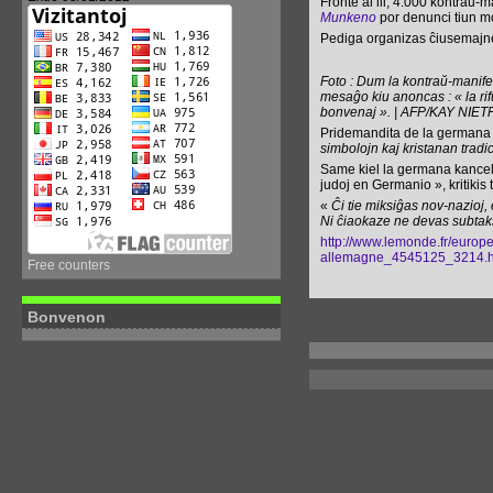
Fronte al ili, 4.000 kontraŭ-
Munkeno
por denunci tiun m
Pediga organizas ĉiusemajne «
Foto : Dum la kontraŭ-manif
mesaĝo kiu anoncas : « la rif
bonvenaj ». | AFP/KAY NIE
Pridemandita de la germana 
simbolojn kaj kristanan tradic
Same kiel la germana kancel
judoj en Germanio », kritikis
«
Ĉi tie miksiĝas nov-nazioj, 
Ni ĉiaokaze ne devas subtak
http://www.lemonde.fr/europe/
allemagne_4545125_3214.h
Free counters
Bonvenon