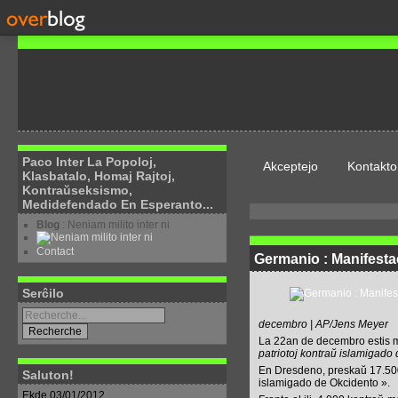
Paco Inter La Popoloj,
Akceptejo
Kontakto
Klasbatalo, Homaj Rajtoj,
Kontraŭseksismo,
Medidefendado En Esperanto...
Blog
: Neniam milito inter ni
Contact
Germanio : Manifestac
Serĉilo
decembro | AP/Jens Meyer
La 22an de decembro estis ma
patriotoj kontraŭ islamigado
En Dresdeno, preskaŭ 17.500
Saluton!
islamigado de Okcidento ».
Ekde 03/01/2012