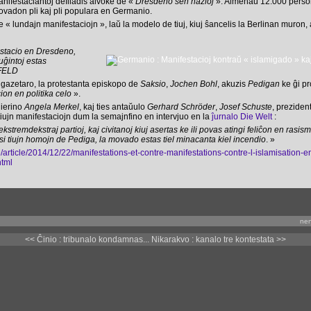
manifestaciantoj defiladis alvoke de «
Dresdeno sen nazioj
». Almenaŭ 12.000 person
ovadon pli kaj pli populara en Germanio.
 lundajn manifestaciojn », laŭ la modelo de tiuj, kiuj ŝancelis la Berlinan muron, 
estacio en Dresdeno,
uĝintoj estas
TFELD
gazetaro, la protestanta episkopo de
Saksio
,
Jochen Bohl
, akuzis
Pedigan
ke ĝi p
ion en politika celo
».
ierino
Angela Merkel
, kaj ties antaŭulo
Gerhard Schröder
,
Josef Schuste
, preziden
 tiujn manifestaciojn dum la semajnfino en intervjuo en la
ĵurnalo Die Welt
:
ekstremdekstraj partioj, kaj civitanoj kiuj asertas ke ili povas atingi feliĉon en ras
si tiujn homojn de
Pediga
, la movado estas tiel minacanta kiel incendio
. »
article/2014/12/22/manifestations-et-contre-manifestations-contre-l-islamisation-e
tml
nen
<< Ĉinio : tribunalo kondamnas...
Nikarakvo : kanalo tre kontestata >>