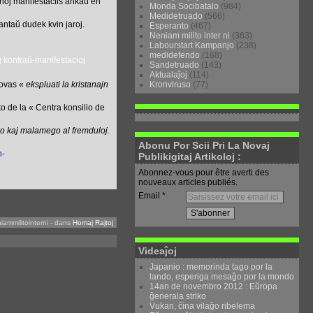
oj manifestaciis ankaŭ en
Monda Socibatalo
(984)
Medidetruado
(566)
antaŭ dudek kvin jaroj.
Esperanto
(467)
Neniam milito inter ni
(363)
Labourstart Kampanjo
(238)
medidefendo
(168)
Sandetruado
(143)
Aktualaĵoj
(114)
Kronviruso
(77)
rovas «
ekspluati la kristanajn
to de la « Centra konsilio de
ismo kaj malamego al fremduloj.
Abonu Por Scii Pri La Novaj
n-
Publikigitaj Artikoloj :
Abonnez-vous pour être averti des
nouveaux articles publiés.
Email
iammilitointerni
-
dans
Homaj Rajtoj
Videaĵoj
Japanio : memorinda tago por la
lando, esperiga mesaĝo por la mondo
14an de novembro 2012 : Eŭropa
ĝenerala striko
Vukan, ĉina vilaĝo ribelema