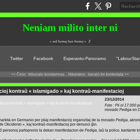
Neniam milito inter ni
« sed homoj kun homoj »
Z
Twitter
Facebook
Esperanto-Panoramo
"LabourStar
<< Ĉinio : tribunalo kondamnas...
Nikarakvo : kanalo tre kontestata >>
ioj kontraŭ « islamigado » kaj kontraŭ-manifestacioj
23/12/2014
Foto : Pli ol 17.000 
movado Pediga en D
rkita en Germanio per pliaj manifestacioj organizitaj de la movado
Pediga
, akron
 de Okcidento
», kaj kontraŭ-manifestacioj por denunci ĝin.
 personoj partoprenis la dekan manifestacion de
Pediga
, laŭ la polico, kantante 