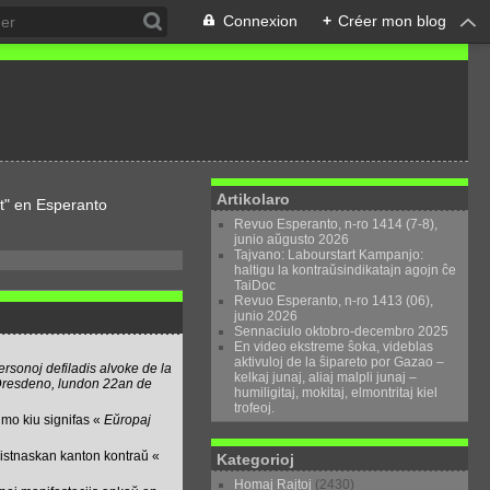
Connexion
+
Créer mon blog
Artikolaro
t" en Esperanto
Revuo Esperanto, n-ro 1414 (7-8),
junio aŭgusto 2026
Tajvano: Labourstart Kampanjo:
haltigu la kontraŭsindikatajn agojn ĉe
TaiDoc
Revuo Esperanto, n-ro 1413 (06),
junio 2026
Sennaciulo oktobro-decembro 2025
En video ekstreme ŝoka, videblas
aktivuloj de la ŝipareto por Gazao –
personoj defiladis alvoke de la
kelkaj junaj, aliaj malpli junaj –
resdeno, lundon 22an de
humiligitaj, mokitaj, elmontritaj kiel
trofeoj.
imo kiu signifas «
Eŭropaj
kristnaskan kanton kontraŭ «
Kategorioj
Homaj Rajtoj
(2430)