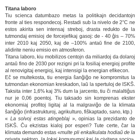
Titana laboro
Tiu scienca datumbazo metas la politikajn decidantojn
fronte al ties respondecoj. Restadi sub la nivelo de 2°C ne
estos akirita sen intensaj streboj, drasta redukto de la
tutmondaj emisioj de forcejefikaj gasoj: de - 40 ĝis – 70%
inter 2010 kaj 2050, kaj de –100% antaŭ fine de 2100,
alidirite neniu emisio en atmosferon.
Titana laboro, kiu mobilizos centojn da miliardoj da dolaroj
antaŭ fino de 2030 por rezigni pri la fosiliaj energioj profite
al renovigitaj energioj, kaj intensigi la energian efikecon.
Eĉ se multekosta, tiu energia ŝanĝiĝo ne kompromitus la
tutmondan ekonomian kreskadon, laŭ la spertuloj de ISKŜ.
Taksita inter 1,6% kaj 3% dum la jarcento, tiu ĉi malaltiĝus
nur je 0,06 poentoj. Tiu taksado sin komprenas ekster
ekonomiaj profitoj ligitaj al la malgraviĝo de la klimata
ŝanĝiĝo (infrastrukturoj, agrikulturo, fiŝkaptado, sano, ktp.)
«
La solvoj estas atingeblaj
», opinias la prezidanto de
ISKŜ. Ĉu ekzistas kialoj por esperi? Tute certe, ĉar la
klimata demando estas «
multe pli enkalkulata hodiaŭ de la
privata sektoro, la lokaj komunumoj kaj la civitana socio
»,