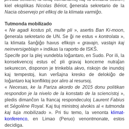
kiel eksplikas
Nicolas Bériot
, ĝenerala sekretario de la
Nacia observejo pri efikoj de la klimata varmiĝo
.
Tutmonda mobilizado
«
Ne agadi kostus pli, multe pli
», asertis
Ban Ki-moon
,
ĝenerala sekretario de UN. Se ĝi ne estus «
kontrolata
»,
la klimata ŝanĝiĝo havus efikojn «
gravajn, vastajn kaj
neinversigeblajn
» indikas la raporto de ISKŜ.
Specife por la plej vundebla loĝantaro, en Sudo. Por ili, la
konsekvencoj estus eĉ pli gravaj koncerne nutraĵan
sekurecon, disponon je trinkebla akvo, riskojn de inundoj
kaj tempestoj, kun verŝajna kresko de delokiĝo de
loĝantaro kaj konfliktoj por aliro al resursoj.
«
Necesas, ke la Pariza akordo de 2015 donu politikan
respondon je la nivelo de la konstato de la sciencistoj
»,
pledis dimanĉon la francaj respondeculoj
Laurent Fabius
et
Ségolène Royal
. Kaj tiuj ministroj alvokis al «
tutmonda
kaj tuja mobilizado
». Pri tiu temo, la venonta
klimat-
konferenco
, en Limao (Peruo) venontmonate, estos
decidiga.