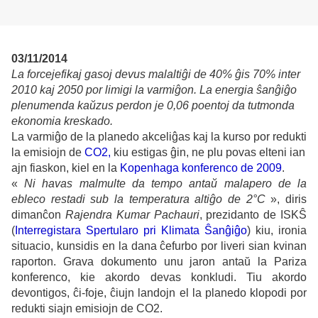
03/11/2014
La forcejefikaj gasoj devus malaltiĝi de 40% ĝis 70% inter
2010 kaj 2050 por limigi la varmiĝon. La energia ŝanĝiĝo
plenumenda kaŭzus perdon je 0,06 poentoj da tutmonda
ekonomia kreskado.
La varmiĝo de la planedo akceliĝas kaj la kurso por redukti
la emisiojn de
CO2
,
kiu estigas ĝin, ne plu povas elteni ian
ajn fiaskon, kiel en la
Kopenhaga konferenco de 2009
.
«
Ni havas malmulte da tempo antaŭ malapero de la
ebleco restadi sub la temperatura altiĝo de 2°C
», diris
dimanĉon
Rajendra Kumar Pachauri
, prezidanto de ISKŜ
(
Interregistara Spertularo pri Klimata Ŝanĝiĝo
) kiu, ironia
situacio, kunsidis en la dana ĉefurbo por liveri sian kvinan
raporton. Grava dokumento unu jaron antaŭ la Pariza
konferenco, kie akordo devas konkludi. Tiu akordo
devontigos, ĉi-foje, ĉiujn landojn el la planedo klopodi por
redukti siajn emisiojn de CO2.