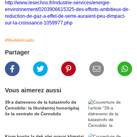
http://www.lesechos.fr/industrie-services/energie-
environnement/0203906615325-des-efforts-ambitieux-de-
reduction-de-gaz-a-effet-de-serre-auraient-peu-dimpact-
sur-la-croissance-1059977.php
#Medidetruado
Partager
Vous aimerez aussi
39-a datreveno de la katastrofo de
Ĉernobilo: la likvidantoj honorigitaj
ĉe la centralo de Ĉernobilo
Kiom kostis la dek plej gravaj klimataj