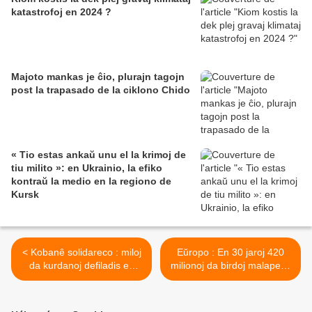
katastrofoj en 2024 ?
Majoto mankas je ĉio, plurajn tagojn
post la trapasado de la ciklono Chido
« Tio estas ankaŭ unu el la krimoj de
tiu milito »: en Ukrainio, la efiko
kontraŭ la medio en la regiono de
Kursk
< Kobanê solidareco : miloj
Eŭropo : En 30 jaroj 420
da kurdanoj defiladis en
milionoj da birdoj malaperis
Turkio kaj Eŭropo
>