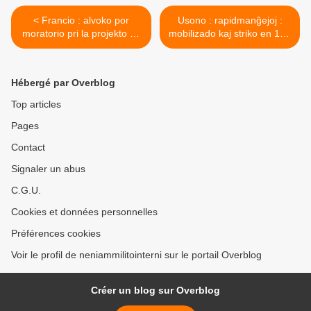
< Francio : alvoko por
Usono : rapidmanĝejoj :
moratorio pri la projekto de
mobilizado kaj striko en 150
baraĵo de Sivens kaj por
usonaj urboj >
sendependaj studaĵoj
Hébergé par Overblog
Top articles
Pages
Contact
Signaler un abus
C.G.U.
Cookies et données personnelles
Préférences cookies
Voir le profil de neniammilitointerni sur le portail Overblog
Créer un blog sur Overblog