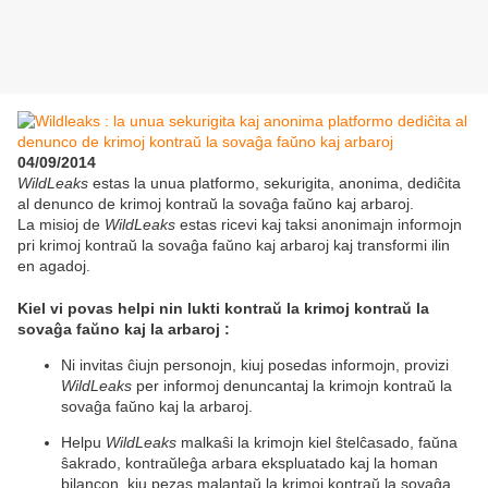
04/09/2014
WildLeaks
estas la unua platformo, sekurigita, anonima, dediĉita
al denunco de krimoj kontraŭ la sovaĝa faŭno kaj arbaroj.
La misioj de
WildLeaks
estas ricevi kaj taksi anonimajn informojn
pri krimoj kontraŭ la sovaĝa faŭno kaj arbaroj kaj transformi ilin
en agadoj.
Kiel vi povas helpi nin lukti kontraŭ la krimoj kontraŭ la
sovaĝa faŭno kaj la arbaroj :
Ni invitas ĉiujn personojn, kiuj posedas informojn, provizi
WildLeaks
per informoj denuncantaj la krimojn kontraŭ la
sovaĝa faŭno kaj la arbaroj.
Helpu
WildLeaks
malkaŝi la krimojn kiel ŝtelĉasado, faŭna
ŝakrado, kontraŭleĝa arbara ekspluatado kaj la homan
bilancon, kiu pezas malantaŭ la krimoj kontraŭ la sovaĝa