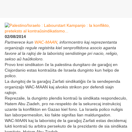
02/08/2014
Partnerece kun
WAC-MAAN
, informcentro kaj reprezentanta
organizaĵo regule registrita kiel senprofitdona asocio aganta
favore al la rajtoj de la laboristoj sendistinge pri nacio, religio,
sekso aŭ haŭtkoloro.
Provo krei sindikaton ĉe la palestina dungitaro de garaĝoj en
Cisjordanio estas kontraŭita de Israela dunginto kun helpo de
polico.
La dungitoj de la garaĝoj Zarfati sindikatiĝis ĉe la sendependa
organizaĵo WAC-MAAN kaj alvokis strikon por defendi siajn
rajtojn.
Reprezalie, la dunginto plendis kontraŭ la sindikata respondeculo,
Hatem Abu Ziadeh, pro ne-respekto de la sekurecaj instrukcioj
uzante la konflikton en Gazao kiel fono. La Israela polico nuligis
lian laborpermesilon, kio fakte signifas lian maldungadon.
WAC-MAAN kaj la laboristoj de la garaĝoj Zarfati estas decidemaj
lukti kontraŭ tiu arbitra persekuto de la prezidanto de sia sindikata
komitato, Hatem Abu Ziadeh.