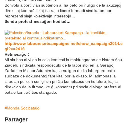
Bonvolu alporti vian subtenon al ilia peto pri nuligo de la akuzaĵoj
direktitaj kontraŭ li kaj ilia rajto libere formadi sindikaton por
reprezenti siajn kolektivajn interesojn…
Sendu protest-mesaĝon hodiaŭ…
http://www.labourstartcampaigns.net/show_campaign2014.c
gi?c=2416
Retmesaĝo :
Mi skribas al vi en la celo kontesti la maldungadon de Hatem Abu
Ziadeh, sindikata respondeculo de la laboristoj en la Garaĝoj
Zarfati en Mishor Adumim kaj la nuligon de lia laborpermesilo
surbaze de dokumentoj fabrikitaj por la okazo. Mi admonas la
israelan policon senigi sin pri ĉia kompliceco en tiu afero, kaj la
direkcion de la firmao, ke ĝi konsentu pri socia dialogo prefere al
batalo kontraŭ ties starigado.
#Monda Socibatalo
Partager