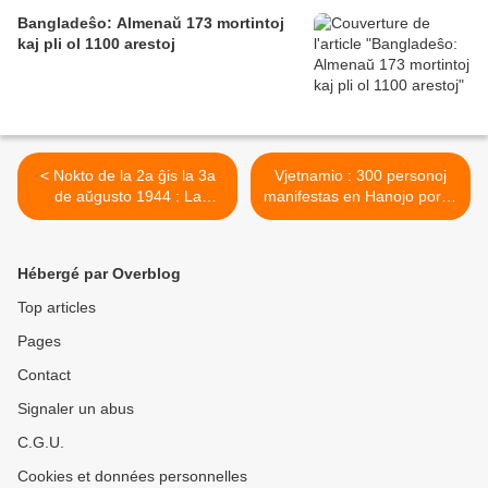
Bangladeŝo: Almenaŭ 173 mortintoj
kaj pli ol 1100 arestoj
< Nokto de la 2a ĝis la 3a
Vjetnamio : 300 personoj
de aŭgusto 1944 : La
manifestas en Hanojo por la
"Zigeunernacht"
GLAT-a fiero >
Hébergé par Overblog
Top articles
Pages
Contact
Signaler un abus
C.G.U.
Cookies et données personnelles