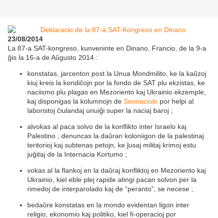
23/08/2014
La 87-a SAT-kongreso, kunveninte en Dinano, Francio, de la 9-a
ĝis la 16-a de Aŭgusto 2014 :
konstatas, jarcenton post la Unua Mondmilito, ke la kaŭzoj
kiuj kreis la kondiĉojn por la fondo de SAT plu ekzistas, ke
naciismo plu plagas en Mezoriento kaj Ukrainio ekzemple,
kaj disponigas la kolumnojn de
Sennaciulo
por helpi al
laboristoj ĉiulandaj unuiĝi super la naciaj baroj ;
alvokas al paca solvo de la konflikto inter Israelo kaj
Palestino ; denuncas la daŭran koloniigon de la palestinaj
teritorioj kaj subtenas petojn, ke ĵusaj militaj krimoj estu
juĝitaj de la Internacia Kortumo ;
vokas al la flankoj en la daŭraj konfliktoj en Mezoriento kaj
Ukrainio, kiel eble plej rapide atingi pacan solvon per la
rimedoj de interparolado kaj de “peranto”, se necese ;
bedaŭre konstatas en la mondo evidentan ligon inter
religio, ekonomio kaj politiko, kiel fi-operacioj por