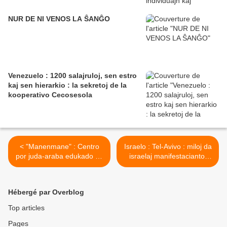
NUR DE NI VENOS LA ŜANĜO
Venezuelo : 1200 salajruloj, sen estro
kaj sen hierarkio : la sekretoj de la
kooperativo Cecosesola
< "Manenmane" : Centro
Israelo : Tel-Avivo : miloj da
por juda-araba edukado en
israelaj manifestaciantoj
Israelo
kontraŭ la milito en Gazao >
Hébergé par Overblog
Top articles
Pages