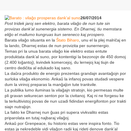
26/07/2014
Post tridek jaroj sen elektro, barata vilaĝo de nun tute sin
provizas dank’al sunenergia sistemo. En Dharnej, tiu memstara
eliĝo el mallumo kungruas kun sereneco kaj prospero.
Barata vilaĝo situanta en la
Ŝtato Biharo
, unu el la plej malriĉaj en
la lando, Dharnej estas de nun provizita per sunernergio.
Temas pri la unua barata vilaĝo kie elektro estas entute
produktata dank’al suno, por kontentigi la bezonojn de 450 domoj
(2.400 loĝantoj), kvindek komercejoj, du lernejoj kaj tiujn de
centro dediĉita al edukado kaj sano.
La daŭra produkto de energio prezentas grandajn avantaĝojn por
surloka vilaĝa ekonomio. Ankaŭ la infanoj povas studadi vespere
dum la virinoj preparas la manĝaĵon tute trankvile.
La publika lumo iluminas la vilaĝajn stratojn, kio permesas multe
pli gravan sekurecan senton por la civitanoj. Kaj ni ne forgesu ke
la terkultivistoj povas de nun uzadi fidindan energifonton por trakti
siajn nutraĵojn.
La fakto ke Dharnej nun ĝuas pri supera vivkvalito estas
priparolata en tutaj najbaraj vilaĝoj.
Ankaŭ por Grenpeace, tiu historio estas vere inspira fonto. Tio
estas ja nekredeble vidi vilaĝon radii kaj rideti denove dank’al