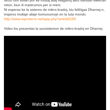
faros ĉion eblan por ke multaj aliaj vilaĝanoj aliru fidindan elektran
reton, kiun ili mastrumos per si mem.
Ni esperas ke la sistemo de mikro-kradoj, kiu feliĉigas Dharnej-n,
inspiros multajn aliajn komunumojn en la tuta mondo.
http://www.reporterre.net/spip.php?article6189
Video kiu prezentas la sunsistemon de mikro-kradoj en Dharnej :