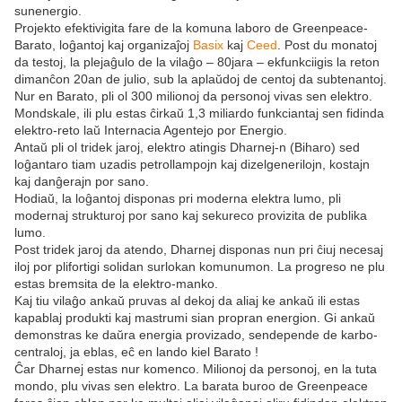
sunenergio.
Projekto efektivigita fare de la komuna laboro de Greenpeace-
Barato, loĝantoj kaj organizaĵoj
Basix
kaj
Ceed
. Post du monatoj
da testoj, la plejaĝulo de la vilaĝo – 80jara – ekfunkciigis la reton
dimanĉon 20an de julio, sub la aplaŭdoj de centoj da subtenantoj.
Nur en Barato, pli ol 300 milionoj da personoj vivas sen elektro.
Mondskale, ili plu estas ĉirkaŭ 1,3 miliardo funkciantaj sen fidinda
elektro-reto laŭ Internacia Agentejo por Energio.
Antaŭ pli ol tridek jaroj, elektro atingis Dharnej-n (Biharo) sed
loĝantaro tiam uzadis petrollampojn kaj dizelgenerilojn, kostajn
kaj danĝerajn por sano.
Hodiaŭ, la loĝantoj disponas pri moderna elektra lumo, pli
modernaj strukturoj por sano kaj sekureco provizita de publika
lumo.
Post tridek jaroj da atendo, Dharnej disponas nun pri ĉiuj necesaj
iloj por plifortigi solidan surlokan komunumon. La progreso ne plu
estas bremsita de la elektro-manko.
Kaj tiu vilaĝo ankaŭ pruvas al dekoj da aliaj ke ankaŭ ili estas
kapablaj produkti kaj mastrumi sian propran energion. Gi ankaŭ
demonstras ke daŭra energia provizado, sendepende de karbo-
centraloj, ja eblas, eĉ en lando kiel Barato !
Ĉar Dharnej estas nur komenco. Milionoj da personoj, en la tuta
mondo, plu vivas sen elektro. La barata buroo de Greenpeace