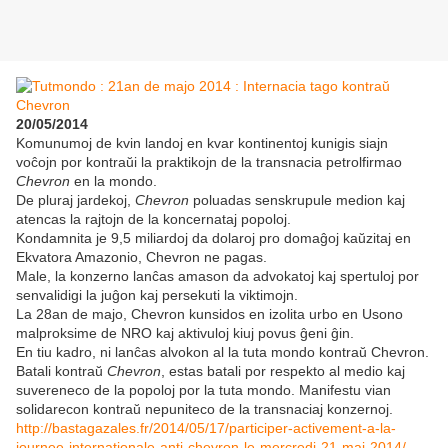
20/05/2014
Komunumoj de kvin landoj en kvar kontinentoj kunigis siajn
voĉojn por kontraŭi la praktikojn de la transnacia petrolfirmao
Chevron
en la mondo.
De pluraj jardekoj,
Chevron
poluadas senskrupule medion kaj
atencas la rajtojn de la koncernataj popoloj.
Kondamnita je 9,5 miliardoj da dolaroj pro domaĝoj kaŭzitaj en
Ekvatora Amazonio, Chevron ne pagas.
Male, la konzerno lanĉas amason da advokatoj kaj spertuloj por
senvalidigi la juĝon kaj persekuti la viktimojn.
La 28an de majo, Chevron kunsidos en izolita urbo en Usono
malproksime de NRO kaj aktivuloj kiuj povus ĝeni ĝin.
En tiu kadro, ni lanĉas alvokon al la tuta mondo kontraŭ Chevron.
Batali kontraŭ
Chevron
, estas batali por respekto al medio kaj
suvereneco de la popoloj por la tuta mondo. Manifestu vian
solidarecon kontraŭ nepuniteco de la transnaciaj konzernoj.
http://bastagazales.fr/2014/05/17/participer-activement-a-la-
journee-internationale-anti-chevron-le-mercredi-21-mai-2014/