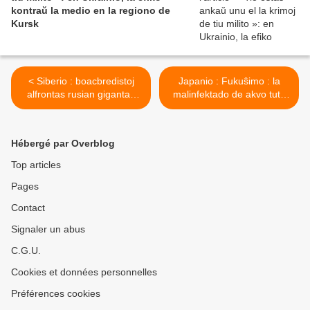
kontraŭ la medio en la regiono de
Kursk
< Siberio : boacbredistoj
Japanio : Fukuŝimo : la
alfrontas rusian gigantan
malinfektado de akvo tute
petrolfirmaon
haltigita >
Hébergé par Overblog
Top articles
Pages
Contact
Signaler un abus
C.G.U.
Cookies et données personnelles
Préférences cookies