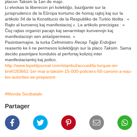
placon Taksim la 1an de majo.
Li elvokas la liberecon pri kolektiĝo, baziĝante sur la
jurisprudenco de la Eŭropa kortumo de homaj rajtoj kaj sur la
artikolo 34 de la Konstitucio de la Respubliko de Turkio titolita : «
Rajto al kunvenoj kaj manifestacioj ». La artikolo precizigas : «
Ĉiuj rajtas organizi pacajn kaj senarmitajn kunvenojn kaj
manifestaciojn sen antaŭpermeso. »
Pasintsemajne, la turka Ĉefministro
Recep Tajjip Erdoğan
reasertis ke li ne permesos kolektiĝojn sur la placo
Taksim
. Sama
decido pasintjare kondukis al perfortaj kolizioj inter
manifestaciantoj kaj polico.
http://www.lepetitjournal.com/istanbul/accueil/la-turquie-en-
bref/183661-1er-mai-a-taksim-15-000-policiers-50-canons-a-eau-
les-autorites-se-preparent
#Monda Socibatalo
Partager