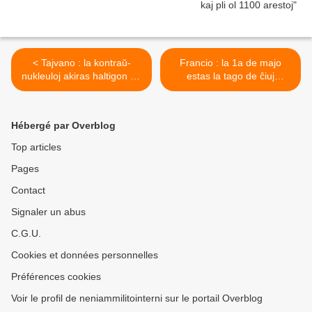
< Tajvano : la kontraŭ-
Francio : la 1a de majo
nukleuloj akiras haltigon de
estas la tago de ĉiuj
la konstruejo de centralo
laboristoj, kaj do de la
sekslaboristoj >
Hébergé par Overblog
Top articles
Pages
Contact
Signaler un abus
C.G.U.
Cookies et données personnelles
Préférences cookies
Voir le profil de neniammilitointerni sur le portail Overblog