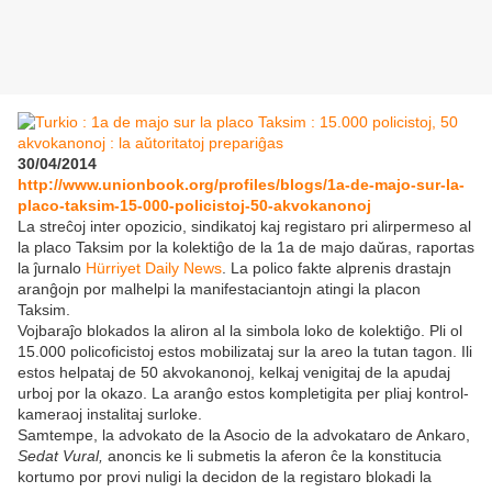
30/04/2014
http://www.unionbook.org/profiles/blogs/1a-de-majo-sur-la-
placo-taksim-15-000-policistoj-50-akvokanonoj
La streĉoj inter opozicio, sindikatoj kaj registaro pri alirpermeso al
la placo Taksim por la kolektiĝo de la 1a de majo daŭras, raportas
la ĵurnalo
Hürriyet Daily News
. La polico fakte alprenis drastajn
aranĝojn por malhelpi la manifestaciantojn atingi la placon
Taksim.
Vojbaraĵo blokados la aliron al la simbola loko de kolektiĝo. Pli ol
15.000 policoficistoj estos mobilizataj sur la areo la tutan tagon. Ili
estos helpataj de 50 akvokanonoj, kelkaj venigitaj de la apudaj
urboj por la okazo. La aranĝo estos kompletigita per pliaj kontrol-
kameraoj instalitaj surloke.
Samtempe, la advokato de la Asocio de la advokataro de Ankaro,
Sedat Vural,
anoncis ke li submetis la aferon ĉe la konstitucia
kortumo por provi nuligi la decidon de la registaro blokadi la