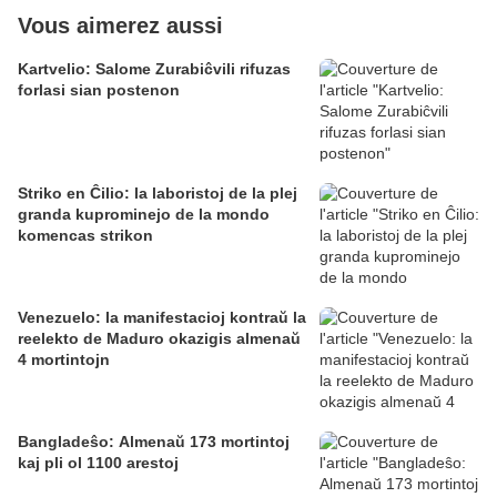
Vous aimerez aussi
Kartvelio: Salome Zurabiĉvili rifuzas
forlasi sian postenon
Striko en Ĉilio: la laboristoj de la plej
granda kuprominejo de la mondo
komencas strikon
Venezuelo: la manifestacioj kontraŭ la
reelekto de Maduro okazigis almenaŭ
4 mortintojn
Bangladeŝo: Almenaŭ 173 mortintoj
kaj pli ol 1100 arestoj