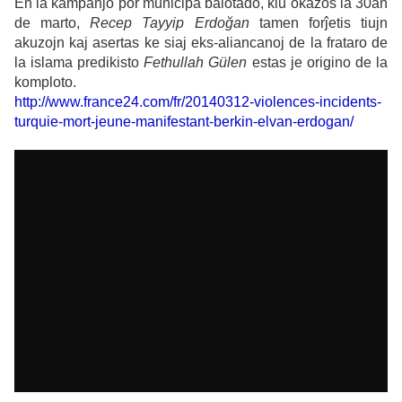
En la kampanjo por municipa balotado, kiu okazos la 30an
de marto,
Recep Tayyip Erdoğan
tamen forĵetis tiujn
akuzojn kaj asertas ke siaj eks-aliancanoj de la frataro de
la islama predikisto
Fethullah Gülen
estas je origino de la
komploto.
http://www.france24.com/fr/20140312-violences-incidents-
turquie-mort-jeune-manifestant-berkin-elvan-erdogan/