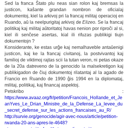
Sed la franca Ŝtato plu neas sian rolon kaj bremsas la
justicon, kaŝante grandan nombron de oficialaj
dokumentoj, kiel la arkivoj pri la francaj militaj operacioj en
Ruando, aŭ la neelpurigitaj arkivoj de
Elizeo
. Se la francaj
politikaj kaj militaj aŭtoritatoj havas nenion por riproĉi al si,
kiel ili senĉese asertas, kial ili rifuzas publikigi tiujn
dokumentojn ?
Konsiderante, ke estas urĝe kaj nemalhaveble antaŭenigi
justicon, kaj ke la francaj civitanoj, la postvivantoj kaj
familioj de viktimoj rajtas scii la tutan veron, ni petas okaze
de la 20a datreveno de la genocido la malsekretigon kaj
publikigadon de ĉiuj dokumentoj rilatantaj al la agado de
Francio en Ruando de 1990 ĝis 1994 en la diplomataj,
militaj, politikaj, kaj financaj aspektoj.
Petskribo :
https://www.avaaz.org/fr/petition/Francois_Hollande_et_Je
anYves_Le_Drian_Ministre_de_la_Defense_La_levee_du
_secret_defense_sur_les_actions_francaises_au_R/
http://survie.org/genocide/agir-avec-nous/article/petition-
rwanda-20-ans-apres-le-4648?