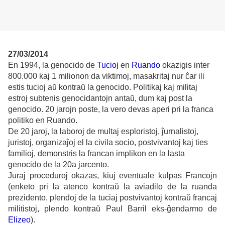
27/03/2014
En 1994, la genocido de
Tucioj
en
Ruando
okazigis inter
800.000 kaj 1 milionon da viktimoj, masakritaj nur ĉar ili
estis tucioj aŭ kontraŭ la genocido. Politikaj kaj militaj
estroj subtenis genocidantojn antaŭ, dum kaj post la
genocido. 20 jarojn poste, la vero devas aperi pri la franca
politiko en Ruando.
De 20 jaroj, la laboroj de multaj esploristoj, ĵurnalistoj,
juristoj, organizaĵoj el la civila socio, postvivantoj kaj ties
familioj, demonstris la francan implikon en la lasta
genocido de la 20a jarcento.
Juraj proceduroj okazas, kiuj eventuale kulpas Francojn
(enketo pri la atenco kontraŭ la aviadilo de la ruanda
prezidento, plendoj de la tuciaj postvivantoj kontraŭ francaj
militistoj, plendo kontraŭ Paul Barril eks-ĝendarmo de
Elizeo
).