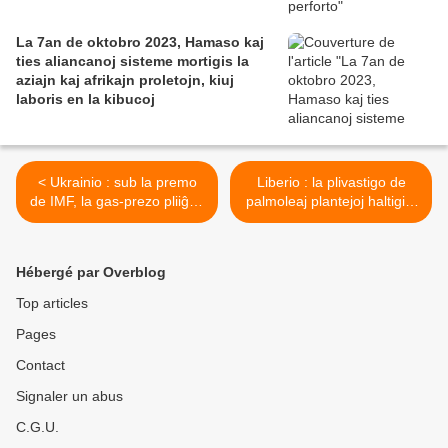
La 7an de oktobro 2023, Hamaso kaj
ties aliancanoj sisteme mortigis la
aziajn kaj afrikajn proletojn, kiuj
laboris en la kibucoj
< Ukrainio : sub la premo
Liberio : la plivastigo de
de IMF, la gas-prezo pliiĝos
palmoleaj plantejoj haltigita
je 50%
>
Hébergé par Overblog
Top articles
Pages
Contact
Signaler un abus
C.G.U.