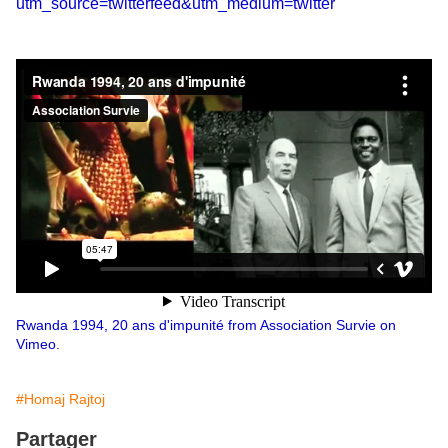
utm_source=twitterfeed&utm_medium=twitter
Rwanda 1994, 20 ans d'impunité
from
Association Survie
on
Vimeo
.
#Homaj Rajtoj
Partager