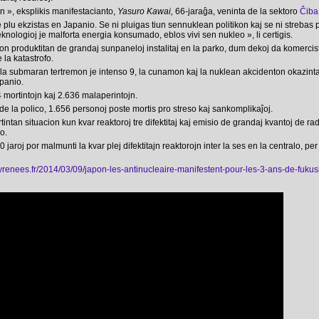
n », eksplikis manifestacianto,
Yasuro Kawai,
66-jaraĝa, veninta de la sektoro
Ĉiba
e plu ekzistas en Japanio. Se ni pluigas tiun sennuklean politikon kaj se ni strebas
eknologioj je malforta energia konsumado, eblos vivi sen nukleo », li certigis.
ron produktitan de grandaj sunpaneloj instalitaj en la parko, dum dekoj da komercis
 la katastrofo.
la submaran tertremon je intenso 9, la cunamon kaj la nuklean akcidenton okazint
panio.
 mortintojn kaj 2.636 malaperintojn.
iuj de la polico, 1.656 personoj poste mortis pro streso kaj sankomplikaĵoj.
intan situacion kun kvar reaktoroj tre difektitaj kaj emisio de grandaj kvantoj de ra
o.
 jaroj por malmunti la kvar plej difektitajn reaktorojn inter la ses en la centralo, per
yrenees.fr/2014/03/09/japon-les-antinucleaire-manifestent-pour-les-3-ans-de-fuk