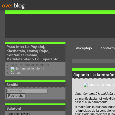
Paco Inter La Popoloj,
Akceptejo
Kontakto
Klasbatalo, Homaj Rajtoj,
Kontraŭseksismo,
Medidefendado En Esperanto...
Blog
: Neniam milito inter ni
Contact
Japanio : la kontraŭ
Serĉilo
dimanĉon antaŭ la baldaŭa da
La manifestaciantoj kolektiĝi
paŝadi al la parlamento.
Ili mallaŭdis la nuklean indu
Saluton!
refunkciado de la centraloj 
Ekde 03/01/2012
arkipelado malprovizita je na