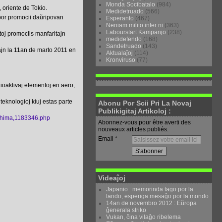
Monda Socibatalo
(984)
, oriente de Tokio.
Medidetruado
(566)
 por promocii daŭripovan
Esperanto
(467)
Neniam milito inter ni
(363)
Labourstart Kampanjo
(238)
toj promociis manfaritajn
medidefendo
(168)
Sandetruado
(143)
ajn la 11an de marto 2011 en
Aktualaĵoj
(114)
Kronviruso
(77)
dioaktivaj elementoj en aero,
 teknologioj kiuj estas parte
Abonu Por Scii Pri La Novaj
Publikigitaj Artikoloj :
ushima,1183346.php
Abonnez-vous pour être averti des
nouveaux articles publiés.
Email
Videaĵoj
Japanio : memorinda tago por la
lando, esperiga mesaĝo por la mondo
14an de novembro 2012 : Eŭropa
ĝenerala striko
Vukan, ĉina vilaĝo ribelema