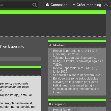
Connexion
+
Créer mon blog
Artikolaro
t" en Esperanto
Revuo Esperanto, n-ro 1414 (7-8),
junio aŭgusto 2026
Tajvano: Labourstart Kampanjo:
haltigu la kontraŭsindikatajn agojn ĉe
TaiDoc
Revuo Esperanto, n-ro 1413 (06),
junio 2026
Sennaciulo oktobro-decembro 2025
En video ekstreme ŝoka, videblas
aktivuloj de la ŝipareto por Gazao –
 personoj partoprenis
kelkaj junaj, aliaj malpli junaj –
anifestacion en Tokio
humiligitaj, mokitaj, elmontritaj kiel
lo.
trofeoj.
raj konstruaĵoj, antaŭ ol
nu jaro, pledas favore al
Kategorioj
n energion nemalhavebla por
Homaj Rajtoj
(2430)