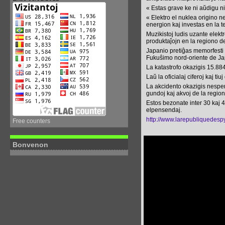
« Estas grave ke ni aŭdigu ni
« Elektro el nuklea origino n
energion kaj investas en la t
Muzikistoj ludis uzante elekt
produktaĵojn en la regiono de
Japanio pretiĝas memorfesti 
Fukuŝimo nord-oriente de Ja
La katastrofo okazigis 15.884
Laŭ la oficialaj ciferoj kaj t
La akcidento okazigis nespert
gundoj kaj akvoj de la region
Estos bezonate inter 30 kaj 40
elpensendaj.
http://www.larepubliquedesp
Free counters
Bonvenon