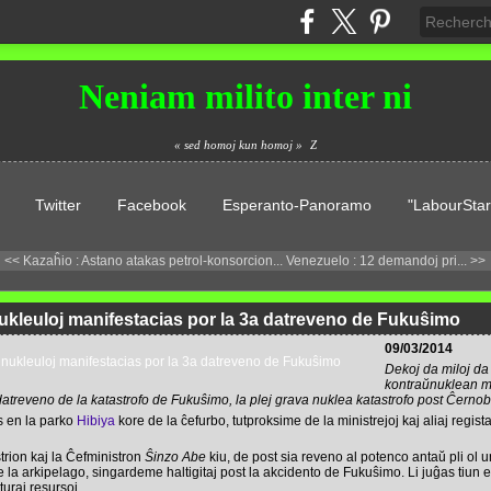
Neniam milito inter ni
« sed homoj kun homoj »
Z
Twitter
Facebook
Esperanto-Panoramo
"LabourStar
<< Kazaĥio : Astano atakas petrol-konsorcion...
Venezuelo : 12 demandoj pri... >>
nukleuloj manifestacias por la 3a datreveno de Fukuŝimo
09/03/2014
Dekoj da miloj da
kontraŭnuklean m
treveno de la katastrofo de Fukuŝimo, la plej grava nuklea katastrofo post Ĉernobi
s en la parko
Hibiya
kore de la ĉefurbo, tutproksime de la ministrejoj kaj aliaj regista
strion kaj la Ĉefministron
Ŝinzo Abe
kiu, de post sia reveno al potenco antaŭ pli ol u
de la arkipelago, singardeme haltigitaj post la akcidento de Fukuŝimo. Li juĝas tiu
turaj resursoj.