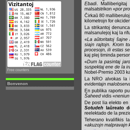
Ebadi
. Malliberigit
malsatstrikon «
por pro
Ĉirkaŭ 80 malliberulo
kilometrojn for okcide
La strikantoj denunca
malsanulejoj kaj la ri
«
La aŭtoritatoj ŝajne
siajn rajtojn. Krom t
procesojn, ili estas s
kaj plej timinda perso
«
Dum la pasintaj jaro
suspektaj ene de la ir
Free counters
Nobel-Premio 2003 kaj
La NRO alvokas la i
Bonvenon
evidentajn malobserva
En publika raporto pu
Ŝaheed
vidis «
neniun
De post lia elekto en j
Sotudeh
laŭreato 
reelektado de la prez
Teherano kvalifikis 
«
akuzojn malpravajn k