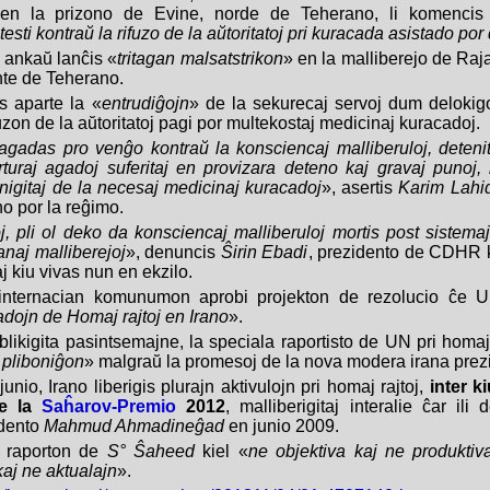
aj en la prizono de Evine, norde de Teherano, li komenc
testi kontraŭ la rifuzo de la aŭtoritatoj pri kuracada asistado por
j ankaŭ lanĉis «
tritagan malsatstrikon
» en la malliberejo de Raj
nte de Teherano.
s aparte la «
entrudiĝojn
» de la sekurecaj servoj dum delokigo
fuzon de la aŭtoritatoj pagi por multekostaj medicinaj kuracadoj.
 agadas pro venĝo kontraŭ la konsciencaj malliberuloj, detenit
orturaj agadoj suferitaj en provizara deteno kaj gravaj punoj,
enigitaj de la necesaj medicinaj kuracadoj
», asertis
Karim Lahid
no por la reĝimo.
j, pli ol deko da konsciencaj malliberuloj mortis post sistemaj
anaj malliberejoj
», denuncis
Ŝirin Ebadi
, prezidento de CDHR k
 kiu vivas nun en ekzilo.
nternacian komunumon aprobi projekton de rezolucio ĉe U
dojn de Homaj rajtoj en Irano
».
blikigita pasintsemajne, la speciala raportisto de UN pri homaj
 pliboniĝon
» malgraŭ la promesoj de la nova modera irana pre
unio, Irano liberigis plurajn aktivulojn pri homaj rajtoj,
inter k
de la
Saĥarov-Premio
2012
, malliberigitaj interalie ĉar il
idento
Mahmud Ahmadineĝad
en junio 2009.
la raporton de
S° Ŝaheed
kiel «
ne objektiva kaj ne produktiv
aj ne aktualajn
».