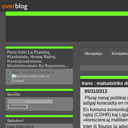
Paco Inter La Popoloj,
Akceptejo
Kontakto
Klasbatalo, Homaj Rajtoj,
Kontraŭseksismo,
Medidefendado En Esperanto...
Blog
: Neniam milito inter ni
Contact
Irano : malsatstriko d
05/11/2013
Serĉilo
Pluraj iranaj politika
taŭgaj kuracadoj en ma
En komuna komunikaĵo,
rajtoj (CDHR) kaj Ligo
«konsciencaj malliberu
Saluton!
Inter ili figuras la ad
Ekde 03/01/2012