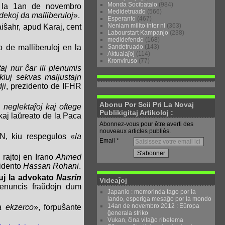
Monda Socibatalo
(984)
is la 1an de novembro
Medidetruado
(566)
 dekoj da malliberuloj
».
Esperanto
(467)
Neniam milito inter ni
(363)
aiŝahr, apud Karaj, cent
Labourstart Kampanjo
(238)
medidefendo
(168)
Sandetruado
(143)
 de malliberuloj en la
Aktualaĵoj
(114)
Kronviruso
(77)
aj nur ĉar ili plenumis
 kiuj sekvas maljustajn
ji
, prezidento de IFHR
Abonu Por Scii Pri La Novaj
 neglektaĵoj kaj oftege
Publikigitaj Artikoloj :
aj laŭreato de la Paca
Abonnez-vous pour être averti des
nouveaux articles publiés.
N, kiu respegulos «
la
Email
 rajtoj en Irano
Ahmed
zidento
Hassan Rohani
.
iuj la advokato
Nasrin
Videaĵoj
i denuncis fraŭdojn dum
Japanio : memorinda tago por la
lando, esperiga mesaĝo por la mondo
14an de novembro 2012 : Eŭropa
a ekzerco
», forpuŝante
ĝenerala striko
Vukan, ĉina vilaĝo ribelema