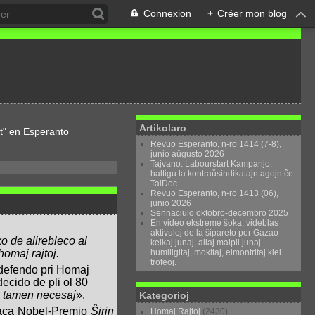
Connexion
+
Créer mon blog
Artikolaro
t" en Esperanto
Revuo Esperanto, n-ro 1414 (7-8),
junio aŭgusto 2026
Tajvano: Labourstart Kampanjo:
haltigu la kontraŭsindikatajn agojn ĉe
TaiDoc
Revuo Esperanto, n-ro 1413 (06),
junio 2026
Sennaciulo oktobro-decembro 2025
En video ekstreme ŝoka, videblas
aktivuloj de la ŝipareto por Gazao –
ko de alirebleco al
kelkaj junaj, aliaj malpli junaj –
humiligitaj, mokitaj, elmontritaj kiel
homaj rajtoj.
trofeoj.
 defendo pri Homaj
ecido de pli ol 80
j tamen necesaj
».
Kategorioj
aca Nobel-Premio
Ŝirin
Homaj Rajtoj
(2430)